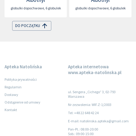
globulki dopochwowe
,
6 globulek
globulki dopochwowe
,
6 globulek
DO POCZĄTKU
Apteka Natolińska
Apteka internetowa
www.apteka-natolinska.pl
Polityka prywatności
Regulamin
ul. Sengera „Cichego” 3, 02-793
Dostawy
Warszawa
Odstąpienie od umowy
Nr zezwolenia: WIF.Z-1/2003
Kontakt
Tel: +48 22 648 42 24
E-mail: natolinska.apteka@gmail.com
Pon-Pt.
: 08:00-20:00
Sob.
: 09:00-15:00