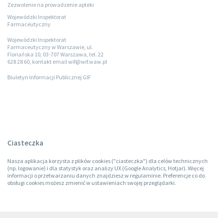
Zezwolenie na prowadzenie apteki
Wojewódzki Inspektorat
Farmaceutyczny
Wojewódzki Inspektorat
Farmaceutyczny w Warszawie, ul.
Floriańska 10, 03-707 Warszawa, tel. 22
628 28 60, kontakt email wif@wif.waw.pl
Biuletyn Informacji Publicznej GIF
Ciasteczka
Nasza aplikacja korzysta z plików cookies ("ciasteczka") dla celów technicznych
(np. logowanie) i dla statystyk oraz analizy UX (Google Analytics, Hotjar). Więcej
informacji o przetwarzaniu danych znajdziesz w regulaminie. Preferencje co do
obsługi cookies możesz zmienić w ustawieniach swojej przeglądarki.