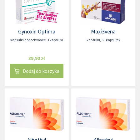
Gynoxin Optima
Maxi3vena
kapsułki dopochwowe
,
3 kapsułki
kapsułki
,
60 kapsułek
39,90 zł
Dodaj do koszyka
Albothyl
Albothyl