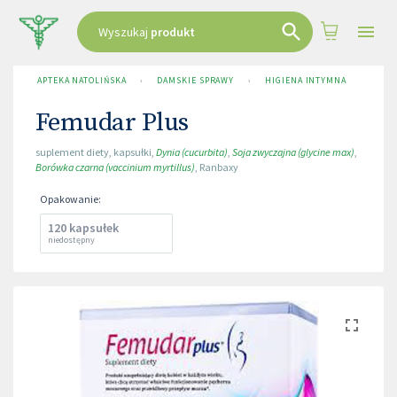
Wyszukaj
produkt
APTEKA NATOLIŃSKA
›
DAMSKIE SPRAWY
›
HIGIENA INTYMNA
›
FEM
Femudar Plus
suplement diety
,
kapsułki
,
Dynia (cucurbita)
,
Soja zwyczajna (glycine max)
,
Borówka czarna (vaccinium myrtillus)
,
Ranbaxy
Opakowanie
:
120 kapsułek
niedostępny