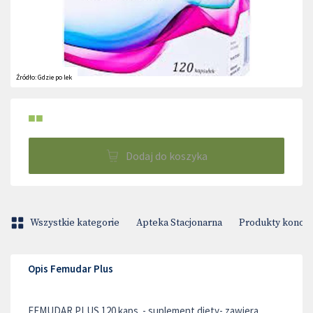
Źródło:
Gdzie po lek
■■
Dodaj do koszyka
Wszystkie kategorie
Apteka Stacjonarna
Produkty konop
Opis Femudar Plus
FEMUDAR PLUS 120 kaps. - suplement diety- zawiera