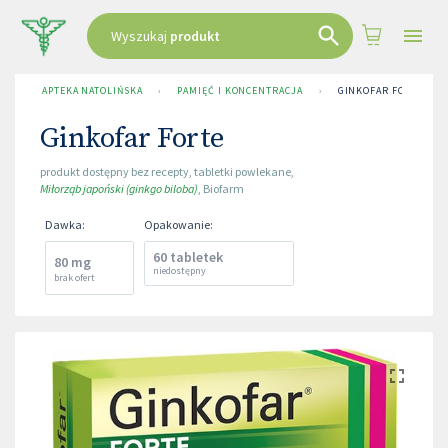
Wyszukaj
produkt
APTEKA NATOLIŃSKA
›
PAMIĘĆ I KONCENTRACJA
›
GINKOFAR FORTE
Ginkofar Forte
produkt dostępny bez recepty
,
tabletki powlekane
,
Miłorząb japoński (ginkgo biloba)
,
Biofarm
Dawka
:
Opakowanie
:
60 tabletek
80 mg
niedostępny
brak ofert