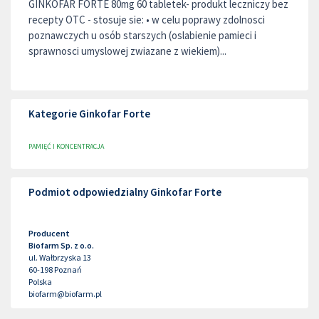
GINKOFAR FORTE 80mg 60 tabletek- produkt leczniczy bez
recepty OTC - stosuje sie: • w celu poprawy zdolnosci
poznawczych u osób starszych (oslabienie pamieci i
sprawnosci umyslowej zwiazane z wiekiem)...
Kategorie Ginkofar Forte
PAMIĘĆ I KONCENTRACJA
Podmiot odpowiedzialny Ginkofar Forte
Producent
Biofarm Sp. z o.o.
ul. Wałbrzyska 13
60-198
Poznań
Polska
biofarm@biofarm.pl