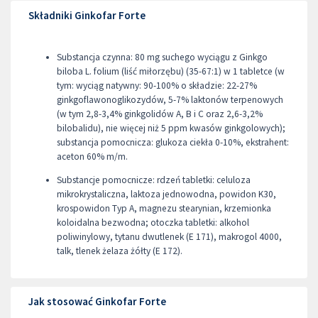
Składniki Ginkofar Forte
Substancja czynna: 80 mg suchego wyciągu z Ginkgo
biloba L. folium (liść miłorzębu) (35-67:1) w 1 tabletce (w
tym: wyciąg natywny: 90-100% o składzie: 22-27%
ginkgoflawonoglikozydów, 5-7% laktonów terpenowych
(w tym 2,8-3,4% ginkgolidów A, B i C oraz 2,6-3,2%
bilobalidu), nie więcej niż 5 ppm kwasów ginkgolowych);
substancja pomocnicza: glukoza ciekła 0-10%, ekstrahent:
aceton 60% m/m.
Substancje pomocnicze: rdzeń tabletki: celuloza
mikrokrystaliczna, laktoza jednowodna, powidon K30,
krospowidon Typ A, magnezu stearynian, krzemionka
koloidalna bezwodna; otoczka tabletki: alkohol
poliwinylowy, tytanu dwutlenek (E 171), makrogol 4000,
talk, tlenek żelaza żółty (E 172).
Jak stosować Ginkofar Forte