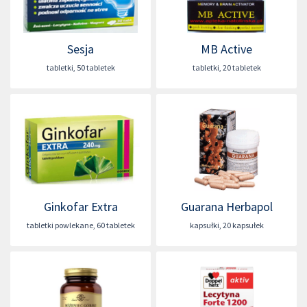
Sesja
MB Active
tabletki
,
50 tabletek
tabletki
,
20 tabletek
Ginkofar Extra
Guarana Herbapol
tabletki powlekane
,
60 tabletek
kapsułki
,
20 kapsułek