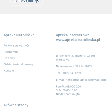
DO POCZĄTKU
Apteka Natolińska
Apteka internetowa
www.apteka-natolinska.pl
Polityka prywatności
Regulamin
ul. Sengera „Cichego” 3, 02-793
Dostawy
Warszawa
Odstąpienie od umowy
Nr zezwolenia: WIF.Z-1/2003
Kontakt
Tel: +48 22 648 42 24
E-mail: natolinska.apteka@gmail.com
Pon-Pt.
: 08:00-20:00
Sob.
: 09:00-15:00
Niedz.
: zamknięta
Główne strony