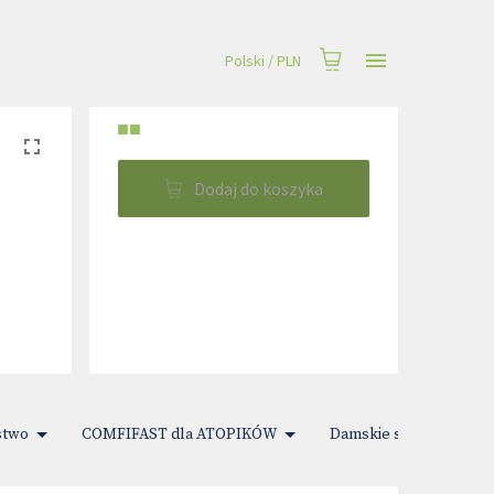
Polski
/
PLN
■■
Dodaj do koszyka
stwo
COMFIFAST dla ATOPIKÓW
Damskie sprawy