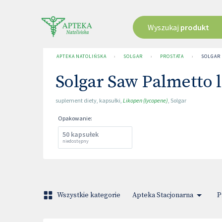
Wyszukaj
produkt
APTEKA NATOLIŃSKA
›
SOLGAR
›
PROSTATA
›
SOLGAR
Solgar Saw Palmetto 
suplement diety
,
kapsułki
,
Likopen (lycopene)
,
Solgar
Opakowanie
:
50 kapsułek
niedostępny
Wszystkie kategorie
Apteka Stacjonarna
P