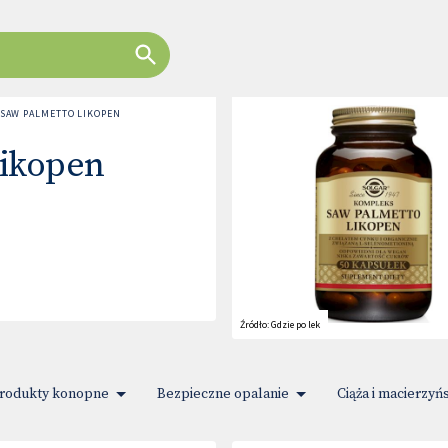
 SAW PALMETTO LIKOPEN
likopen
Źródło:
Gdzie po lek
rodukty konopne
Bezpieczne opalanie
Ciąża i macierzyń