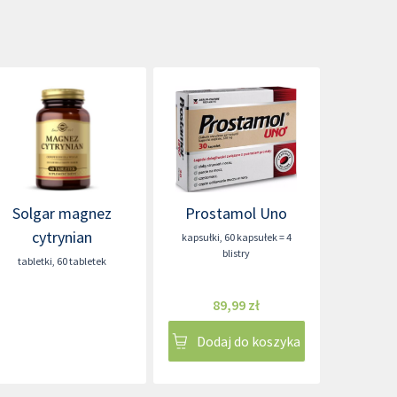
Solgar magnez
Prostamol Uno
cytrynian
kapsułki
,
60 kapsułek = 4
blistry
tabletki
,
60 tabletek
89,99 zł
Dodaj do koszyka