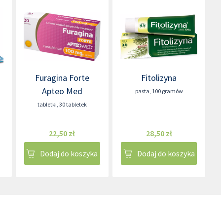
Furagina Forte
Fitolizyna
Apteo Med
pasta
,
100 gramów
tabletki
,
30 tabletek
22,50 zł
28,50 zł
Dodaj do koszyka
Dodaj do koszyka