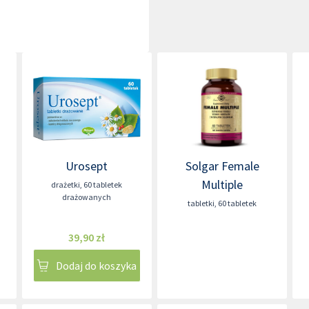
Urosept
Solgar Female
Multiple
drażetki
,
60 tabletek
drażowanych
tabletki
,
60 tabletek
39,90 zł
Dodaj do koszyka