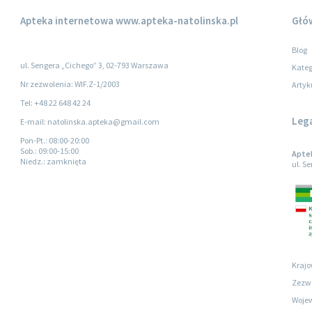
Apteka internetowa
www.apteka-natolinska.pl
Głó
Blog
ul. Sengera „Cichego” 3, 02-793 Warszawa
Kateg
Nr zezwolenia: WIF.Z-1/2003
Artyk
Tel: +48 22 648 42 24
Leg
E-mail: natolinska.apteka@gmail.com
Pon-Pt.
: 08:00-20:00
Sob.
: 09:00-15:00
Apte
Niedz.
: zamknięta
ul. S
Krajo
Zezwo
Wojew