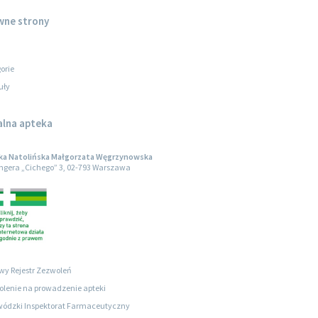
wne strony
orie
uły
alna apteka
ka Natolińska Małgorzata Węgrzynowska
engera „Cichego” 3, 02-793 Warszawa
wy Rejestr Zezwoleń
lenie na prowadzenie apteki
ódzki Inspektorat Farmaceutyczny