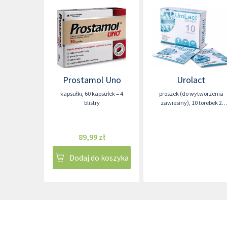
Prostamol Uno
Urolact
kapsułki
,
60 kapsułek = 4
proszek (do wytworzenia
blistry
zawiesiny)
,
10 torebek 2
gramy
89,99 zł
Dodaj do koszyka