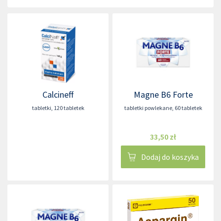
Calcineff
Magne B6 Forte
tabletki
,
120 tabletek
tabletki powlekane
,
60 tabletek
33,50 zł
Dodaj do koszyka