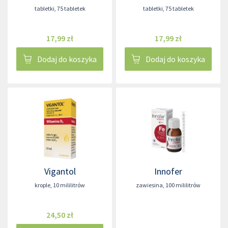
tabletki
,
75 tabletek
tabletki
,
75 tabletek
17,99 zł
17,99 zł
Dodaj do koszyka
Dodaj do koszyka
Vigantol
Innofer
krople
,
10 mililitrów
zawiesina
,
100 mililitrów
24,50 zł