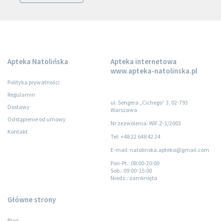
Apteka Natolińska
Apteka internetowa
www.apteka-natolinska.pl
Polityka prywatności
Regulamin
ul. Sengera „Cichego” 3, 02-793
Dostawy
Warszawa
Odstąpienie od umowy
Nr zezwolenia: WIF.Z-1/2003
Kontakt
Tel: +48 22 648 42 24
E-mail: natolinska.apteka@gmail.com
Pon-Pt.
: 08:00-20:00
Sob.
: 09:00-15:00
Niedz.
: zamknięta
Główne strony
Blog