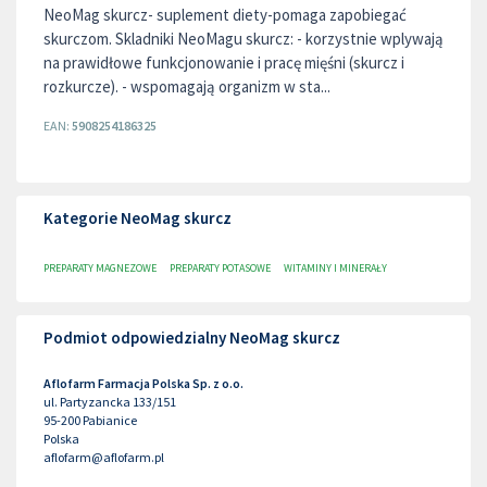
NeoMag skurcz- suplement diety-pomaga zapobiegać
skurczom. Skladniki NeoMagu skurcz: - korzystnie wplywają
na prawidłowe funkcjonowanie i pracę mięśni (skurcz i
rozkurcze). - wspomagają organizm w sta...
EAN:
5908254186325
Kategorie NeoMag skurcz
PREPARATY MAGNEZOWE
PREPARATY POTASOWE
WITAMINY I MINERAŁY
Podmiot odpowiedzialny NeoMag skurcz
Aflofarm Farmacja Polska Sp. z o.o.
ul. Partyzancka 133/151
95-200
Pabianice
Polska
aflofarm@aflofarm.pl