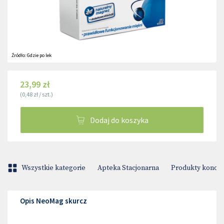
Źródło:
Gdzie po lek
23,99 zł
(
0,48 zł
/
szt.
)
Dodaj do koszyka
Wszystkie kategorie
Apteka Stacjonarna
Produkty konop
Opis NeoMag skurcz