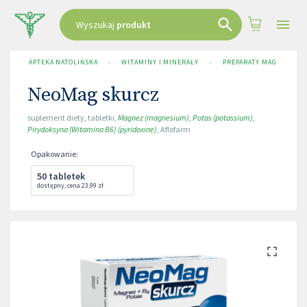
Wyszukaj
produkt
APTEKA NATOLIŃSKA
›
WITAMINY I MINERAŁY
›
PREPARATY MAGNEZOWE
NeoMag skurcz
suplement diety
,
tabletki
,
Magnez (magnesium)
,
Potas (potassium)
,
Pirydoksyna (Witamina B6) (pyridoxine)
,
Aflofarm
Opakowanie
:
50 tabletek
dostępny
,
cena
23,99 zł