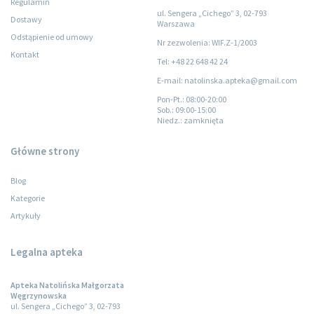
Regulamin
ul. Sengera „Cichego” 3, 02-793
Dostawy
Warszawa
Odstąpienie od umowy
Nr zezwolenia: WIF.Z-1/2003
Kontakt
Tel: +48 22 648 42 24
E-mail: natolinska.apteka@gmail.com
Pon-Pt.
: 08:00-20:00
Sob.
: 09:00-15:00
Niedz.
: zamknięta
Główne strony
Blog
Kategorie
Artykuły
Legalna apteka
Apteka Natolińska Małgorzata
Węgrzynowska
ul. Sengera „Cichego” 3, 02-793