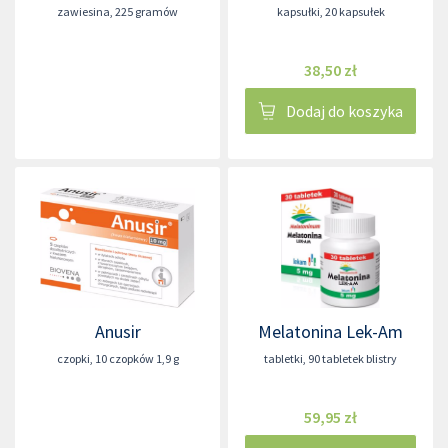
zawiesina
,
225 gramów
kapsułki
,
20 kapsułek
38,50 zł
Dodaj do koszyka
Anusir
Melatonina Lek-Am
czopki
,
10 czopków 1,9 g
tabletki
,
90 tabletek blistry
59,95 zł