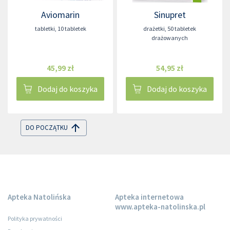
Aviomarin
Sinupret
tabletki
,
10 tabletek
drażetki
,
50 tabletek
drażowanych
45,99 zł
54,95 zł
Dodaj do koszyka
Dodaj do koszyka
DO POCZĄTKU
Apteka Natolińska
Apteka internetowa
www.apteka-natolinska.pl
Polityka prywatności