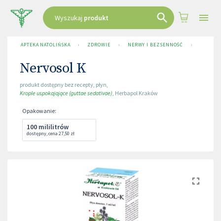
Wyszukaj
produkt
APTEKA NATOLIŃSKA
›
ZDROWIE
›
NERWY I BEZSENNOŚĆ
›
NERVOS
Nervosol K
produkt dostępny bez recepty
,
płyn
,
Krople uspokajające (guttae sedativae)
,
Herbapol Kraków
Opakowanie
:
100 mililitrów
dostępny
,
cena
27,50 zł