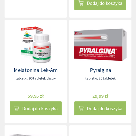
Dodaj do koszyka
Melatonina Lek-Am
Pyralgina
tabletki
,
90 tabletek blistry
tabletki
,
20 tabletek
59,95 zł
29,99 zł
Dodaj do koszyka
Dodaj do koszyka