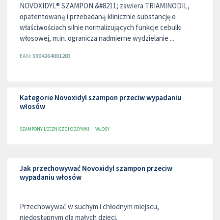
NOVOXIDYL® SZAMPON &#8211; zawiera TRIAMINODIL,
opatentowaną i przebadaną klinicznie substancję o
właściwościach silnie normalizujących funkcje cebulki
włosowej, m.in. ogranicza nadmierne wydzielanie ...
EAN:
5904264001283
Kategorie Novoxidyl szampon przeciw wypadaniu
włosów
SZAMPONY LECZNICZE I ODŻYWKI
WŁOSY
Jak przechowywać Novoxidyl szampon przeciw
wypadaniu włosów
Przechowywać w suchym i chłodnym miejscu,
niedostępnym dla małych dzieci.