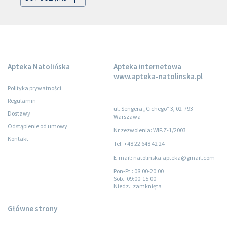
Apteka Natolińska
Apteka internetowa
www.apteka-natolinska.pl
Polityka prywatności
Regulamin
ul. Sengera „Cichego” 3, 02-793
Dostawy
Warszawa
Odstąpienie od umowy
Nr zezwolenia: WIF.Z-1/2003
Kontakt
Tel: +48 22 648 42 24
E-mail: natolinska.apteka@gmail.com
Pon-Pt.
: 08:00-20:00
Sob.
: 09:00-15:00
Niedz.
: zamknięta
Główne strony