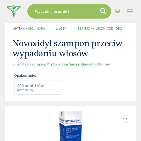
Wyszukaj
produkt
APTEKA NATOLIŃSKA
›
WŁOSY
›
SZAMPONY LECZNICZE I ODŻYWKI
›
NOVOX
Novoxidyl szampon przeciw
wypadaniu włosów
kosmetyk
,
szampon
,
Pirytion cynku (zinc pyrithione)
,
Polfarmex
Opakowanie
:
200 mililitrów
niedostępny