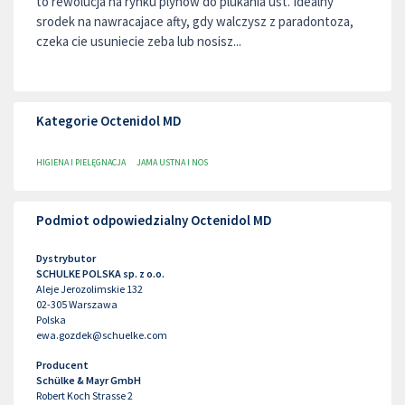
to rewolucja na rynku plynów do plukania ust. Idealny
srodek na nawracajace afty, gdy walczysz z paradontoza,
czeka cie usuniecie zeba lub nosisz...
Kategorie Octenidol MD
HIGIENA I PIELĘGNACJA
JAMA USTNA I NOS
Podmiot odpowiedzialny Octenidol MD
Dystrybutor
SCHULKE POLSKA sp. z o.o.
Aleje Jerozolimskie 132
02-305
Warszawa
Polska
ewa.gozdek@schuelke.com
Producent
Schülke & Mayr GmbH
Robert Koch Strasse 2