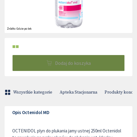
Źródło:
Gdzie po lek
■■
Dodaj do koszyka
Wszystkie kategorie
Apteka Stacjonarna
Produkty konop
Opis Octenidol MD
OCTENIDOL plyn do plukania jamy ustnej 250ml Octenidol