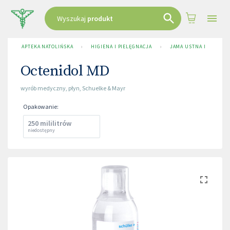
Wyszukaj
produkt
APTEKA NATOLIŃSKA
›
HIGIENA I PIELĘGNACJA
›
JAMA USTNA I NOS
›
Octenidol MD
wyrób medyczny
,
płyn
,
Schuelke & Mayr
Opakowanie
:
250 mililitrów
niedostępny