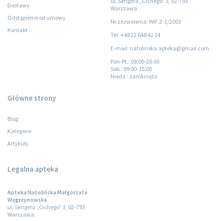
ul. Sengera „Cichego” 3, 02-793
Dostawy
Warszawa
Odstąpienie od umowy
Nr zezwolenia: WIF.Z-1/2003
Kontakt
Tel: +48 22 648 42 24
E-mail: natolinska.apteka@gmail.com
Pon-Pt.
: 08:00-20:00
Sob.
: 09:00-15:00
Niedz.
: zamknięta
Główne strony
Blog
Kategorie
Artykuły
Legalna apteka
Apteka Natolińska Małgorzata
Węgrzynowska
ul. Sengera „Cichego” 3, 02-793
Warszawa