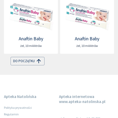
Anaftin Baby
Anaftin Baby
żel
,
10 mililitrów
żel
,
10 mililitrów
DO POCZĄTKU
Apteka Natolińska
Apteka internetowa
www.apteka-natolinska.pl
Polityka prywatności
Regulamin