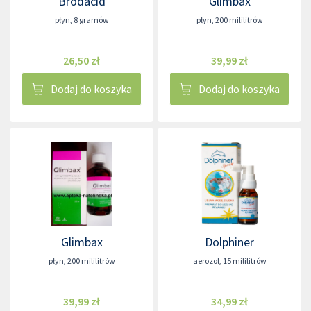
Brodacid
Glimbax
płyn
,
8 gramów
płyn
,
200 mililitrów
26,50 zł
39,99 zł
Dodaj do koszyka
Dodaj do koszyka
Glimbax
Dolphiner
płyn
,
200 mililitrów
aerozol
,
15 mililitrów
39,99 zł
34,99 zł