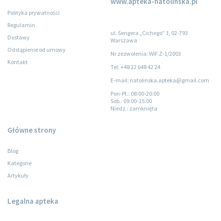
www.apteka-natolinska.pl
Polityka prywatności
Regulamin
ul. Sengera „Cichego” 3, 02-793
Dostawy
Warszawa
Odstąpienie od umowy
Nr zezwolenia: WIF.Z-1/2003
Kontakt
Tel: +48 22 648 42 24
E-mail: natolinska.apteka@gmail.com
Pon-Pt.
: 08:00-20:00
Sob.
: 09:00-15:00
Niedz.
: zamknięta
Główne strony
Blog
Kategorie
Artykuły
Legalna apteka