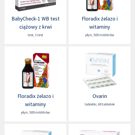
BabyCheck-1 WB test
Floradix żelazo i
ciążowy z krwi
witaminy
test
,
1 test
płyn
,
500 mililitrów
Floradix żelazo i
Ovarin
witaminy
tabletki
,
60 tabletek
płyn
,
500 mililitrów