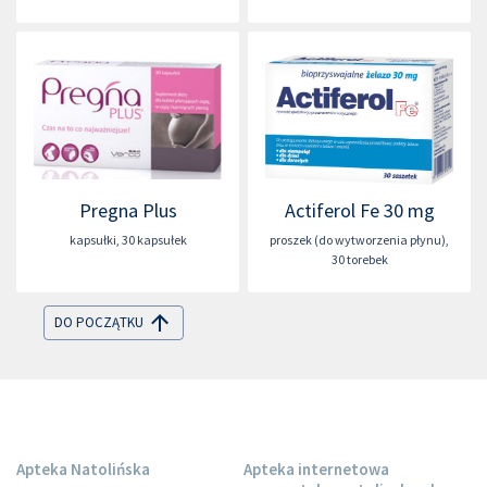
Pregna Plus
Actiferol Fe 30 mg
kapsułki
,
30 kapsułek
proszek (do wytworzenia płynu)
,
30 torebek
DO POCZĄTKU
Apteka Natolińska
Apteka internetowa