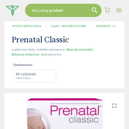
Wyszukaj
produkt
APTEKA NATOLIŃSKA
›
CIĄŻA I MACIERZYŃSTWO
›
WITAMINY I SUPLEMEN
Prenatal Classic
suplement diety
,
tabletki powlekane
,
Minerały (minerals)
,
Witaminy (vitamins)
,
Nutropharma
Opakowanie
:
90 tabletek
niedostępny