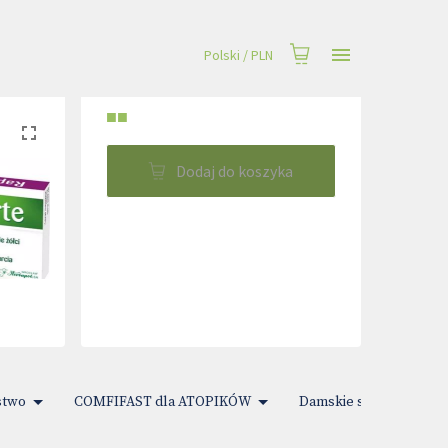
Polski
/
PLN
■■
Dodaj do koszyka
stwo
COMFIFAST dla ATOPIKÓW
Damskie sprawy