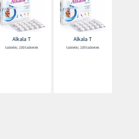
Alkala T
Alkala T
tabletki
,
100 tabletek
tabletki
,
100 tabletek