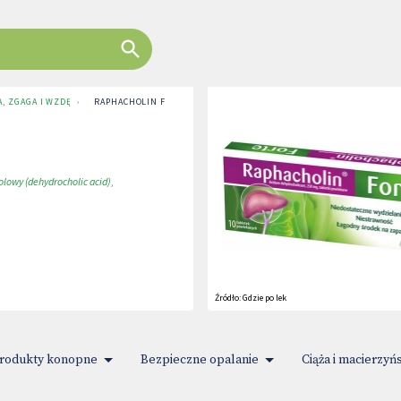
, ZGAGA I WZDĘCIA
›
RAPHACHOLIN FORTE
lowy (dehydrocholic acid)
,
Źródło:
Gdzie po lek
rodukty konopne
Bezpieczne opalanie
Ciąża i macierzyń