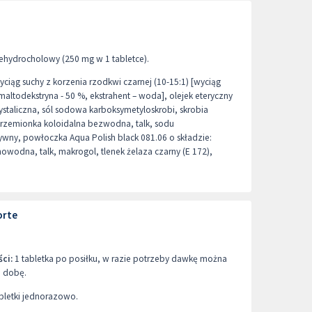
ehydrocholowy (250 mg w 1 tabletce).
ciąg suchy z korzenia rzodkwi czarnej (10-15:1) [wyciąg
 maltodekstryna - 50 %, ekstrahent – woda], olejek eteryczny
ystaliczna, sól sodowa karboksymetyloskrobi, skrobia
rzemionka koloidalna bezwodna, talk, sodu
tywny, powłoczka Aqua Polish black 081.06 o składzie:
owodna, talk, makrogol, tlenek żelaza czarny (E 172),
orte
ci:
1 tabletka po posiłku, w razie potrzeby dawkę można
a dobę.
bletki jednorazowo.