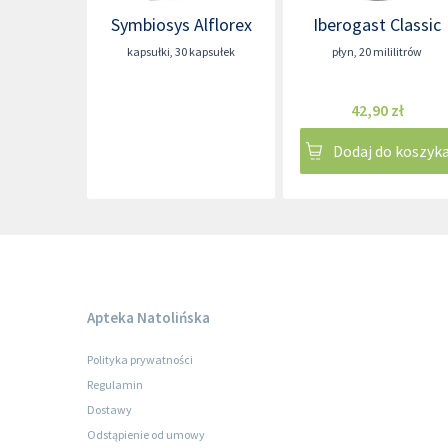
Symbiosys Alflorex
Iberogast Classic
kapsułki
,
30 kapsułek
płyn
,
20 mililitrów
42,90 zł
Dodaj do koszyk
Apteka Natolińska
Polityka prywatności
Regulamin
Dostawy
Odstąpienie od umowy