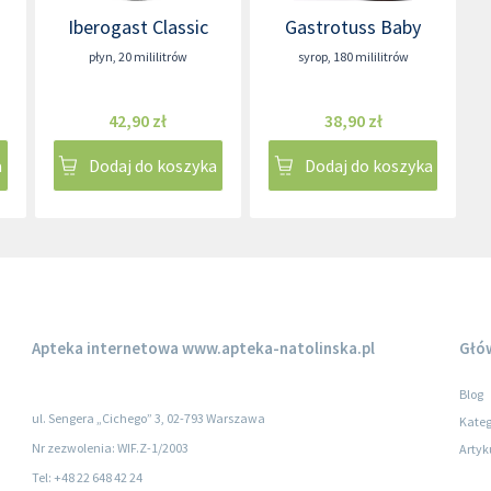
Iberogast Classic
Gastrotuss Baby
płyn
,
20 mililitrów
syrop
,
180 mililitrów
42,90 zł
38,90 zł
a
Dodaj do koszyka
Dodaj do koszyka
Apteka internetowa
www.apteka-natolinska.pl
Głó
Blog
ul. Sengera „Cichego” 3, 02-793 Warszawa
Kateg
Nr zezwolenia: WIF.Z-1/2003
Artyk
Tel: +48 22 648 42 24