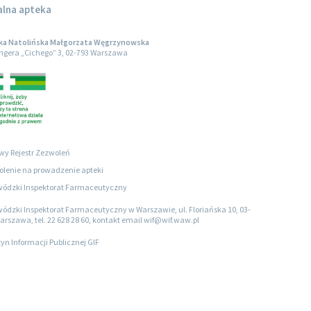
alna apteka
ka Natolińska Małgorzata Węgrzynowska
engera „Cichego” 3, 02-793 Warszawa
wy Rejestr Zezwoleń
lenie na prowadzenie apteki
ódzki Inspektorat Farmaceutyczny
ódzki Inspektorat Farmaceutyczny w Warszawie, ul. Floriańska 10, 03-
arszawa, tel. 22 628 28 60, kontakt email wif@wif.waw.pl
tyn Informacji Publicznej GIF