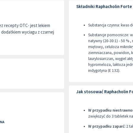
Składniki Raphacholin Forte
z recepty OTC- jest lekiem
Substancja czynna: kwas d
dodatkiem wyciagu z czarnej
Substancje pomocnicze: wy
natywny (20-30:1) - 50 % ,
miętowy, celuloza mikrokr
ziemniaczana, powidon, k
laurylosiarczan, węgiel ak
hypromeloza, laktoza jedn
indygotyna (E 132).
Jak stosować Raphacholin F
W przypadku niestrawnoś
zwiększyć do 3 tabletek n
JNA
W przypadku zaparć:
2 ta