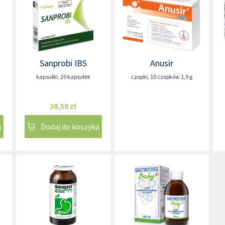
Sanprobi IBS
Anusir
kapsułki
,
20 kapsułek
czopki
,
10 czopków 1,9 g
38,50 zł
a
Dodaj do koszyka