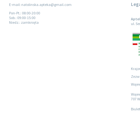
Leg
E-mail: natolinska.apteka@gmail.com
Pon-Pt.
: 08:00-20:00
Sob.
: 09:00-15:00
Apte
Niedz.
: zamknięta
ul. S
Krajo
Zezwo
Wojew
Wojew
707 W
Biule