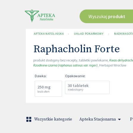
Wyszukaj
produkt
APTEKA NATOLIŃSKA
›
UKŁAD POKARMOWY
›
NADKWASOTA
Raphacholin Forte
produkt dostępny bez recepty
,
tabletki powlekane
,
Kwas dehydrocho
Rzodkiew czarna (raphanus sativus var. niger)
,
Herbapol Wrocław
Dawka
:
Opakowanie
:
30 tabletek
250 mg
niedostępny
brak ofert
Wszystkie kategorie
Apteka Stacjonarna
P