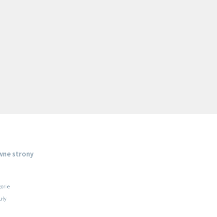
wne strony
orie
uły