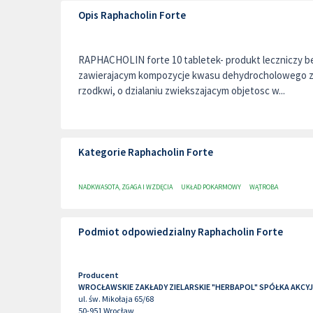
Opis Raphacholin Forte
RAPHACHOLIN forte 10 tabletek- produkt leczniczy be
zawierajacym kompozycje kwasu dehydrocholowego z 
rzodkwi, o dzialaniu zwiekszajacym objetosc w...
Kategorie Raphacholin Forte
NADKWASOTA, ZGAGA I WZDĘCIA
UKŁAD POKARMOWY
WĄTROBA
Podmiot odpowiedzialny Raphacholin Forte
Producent
WROCŁAWSKIE ZAKŁADY ZIELARSKIE "HERBAPOL" SPÓŁKA AKCY
ul. św. Mikołaja 65/68
50-951
Wrocław