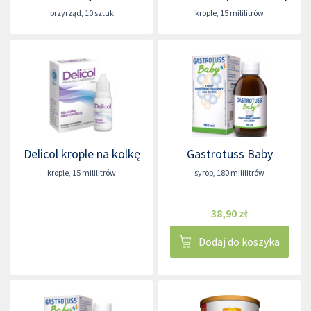
przyrząd
,
10 sztuk
krople
,
15 mililitrów
Delicol krople na kolkę
Gastrotuss Baby
krople
,
15 mililitrów
syrop
,
180 mililitrów
38,90 zł
Dodaj do koszyka