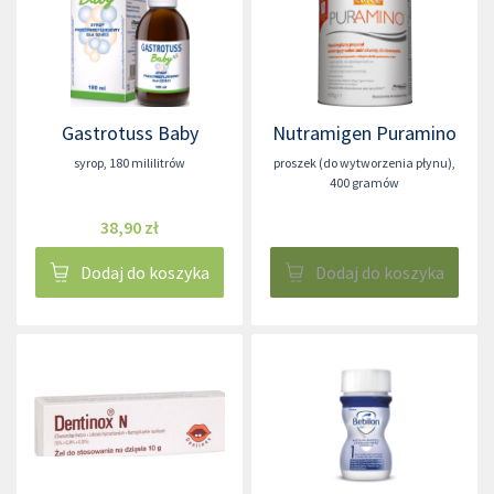
Gastrotuss Baby
Nutramigen Puramino
syrop
,
180 mililitrów
proszek (do wytworzenia płynu)
,
400 gramów
38,90 zł
Dodaj do koszyka
Dodaj do koszyka