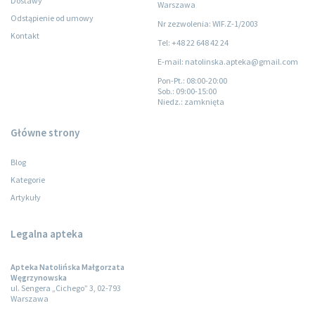
Dostawy
Warszawa
Odstąpienie od umowy
Nr zezwolenia: WIF.Z-1/2003
Kontakt
Tel: +48 22 648 42 24
E-mail: natolinska.apteka@gmail.com
Pon-Pt.
: 08:00-20:00
Sob.
: 09:00-15:00
Niedz.
: zamknięta
Główne strony
Blog
Kategorie
Artykuły
Legalna apteka
Apteka Natolińska Małgorzata
Węgrzynowska
ul. Sengera „Cichego” 3, 02-793
Warszawa