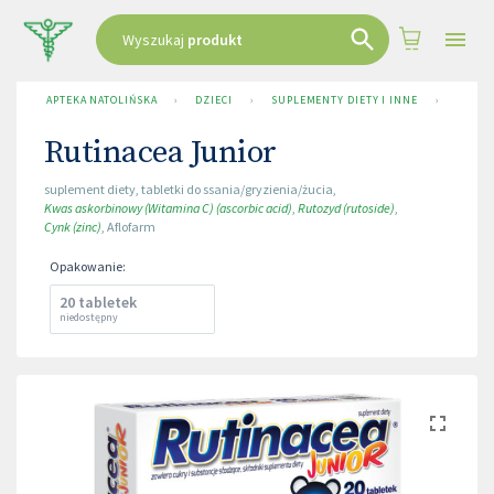
Wyszukaj
produkt
APTEKA NATOLIŃSKA
›
DZIECI
›
SUPLEMENTY DIETY I INNE
›
RUTIN
Rutinacea Junior
suplement diety
,
tabletki do ssania/gryzienia/żucia
,
Kwas askorbinowy (Witamina C) (ascorbic acid)
,
Rutozyd (rutoside)
,
Cynk (zinc)
,
Aflofarm
Opakowanie
:
20 tabletek
niedostępny