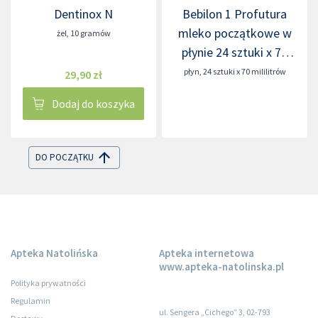
Dentinox N
Bebilon 1 Profutura
mleko początkowe w
żel
,
10 gramów
płynie 24 sztuki x 70
mililitrów
płyn
,
24 sztuki x 70 mililitrów
29,90 zł
Dodaj do koszyka
DO POCZĄTKU
Apteka Natolińska
Apteka internetowa
www.apteka-natolinska.pl
Polityka prywatności
Regulamin
ul. Sengera „Cichego” 3, 02-793