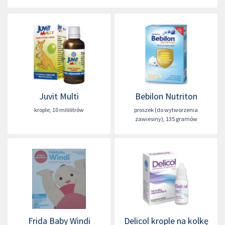
Juvit Multi
Bebilon Nutriton
krople
,
10 mililitrów
proszek (do wytworzenia
zawiesiny)
,
135 gramów
Frida Baby Windi
Delicol krople na kolkę