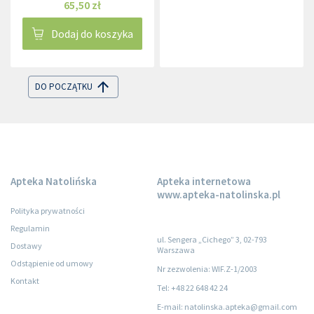
65,50 zł
Dodaj do koszyka
DO POCZĄTKU
Apteka Natolińska
Apteka internetowa
www.apteka-natolinska.pl
Polityka prywatności
Regulamin
ul. Sengera „Cichego” 3, 02-793
Dostawy
Warszawa
Odstąpienie od umowy
Nr zezwolenia: WIF.Z-1/2003
Kontakt
Tel: +48 22 648 42 24
E-mail: natolinska.apteka@gmail.com