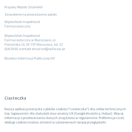
Krajowy Rejestr Zezwoleń
Zezwolenie na prowadzenie apteki
Wojewódzki Inspektorat
Farmaceutyczny
Wojewódzki Inspektorat
Farmaceutyczny w Warszawie, ul.
Floriańska 10, 03-707 Warszawa, tel. 22
628 28 60, kontakt email wif@wif.waw.pl
Biuletyn Informacji Publicznej GIF
Ciasteczka
Nasza aplikacja korzysta z plików cookies ("ciasteczka") dla celów technicznych
(np. logowanie) i dla statystyk oraz analizy UX (Google Analytics, Hotjar). Więcej
informacji o przetwarzaniu danych znajdziesz w regulaminie. Preferencje co do
obsługi cookies możesz zmienić w ustawieniach swojej przeglądarki.