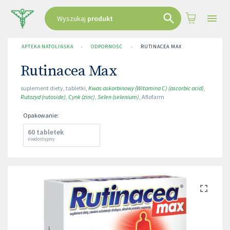
Wyszukaj
produkt
APTEKA NATOLIŃSKA
›
ODPORNOŚĆ
›
RUTINACEA MAX
Rutinacea Max
suplement diety
,
tabletki
,
Kwas askorbinowy (Witamina C) (ascorbic acid)
,
Rutozyd (rutoside)
,
Cynk (zinc)
,
Selen (selenium)
,
Aflofarm
Opakowanie
:
60 tabletek
niedostępny