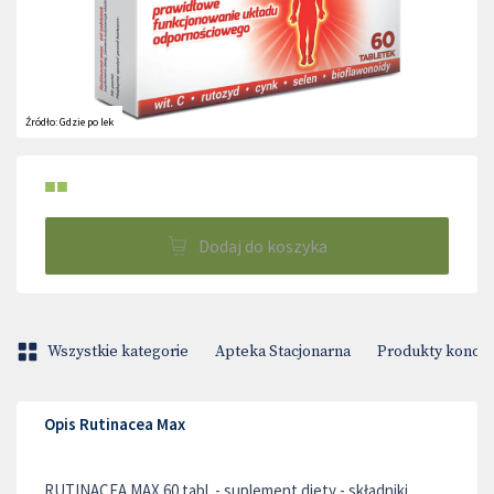
Źródło:
Gdzie po lek
■■
Dodaj do koszyka
Wszystkie kategorie
Apteka Stacjonarna
Produkty konop
Opis Rutinacea Max
RUTINACEA MAX 60 tabl. - suplement diety - składniki