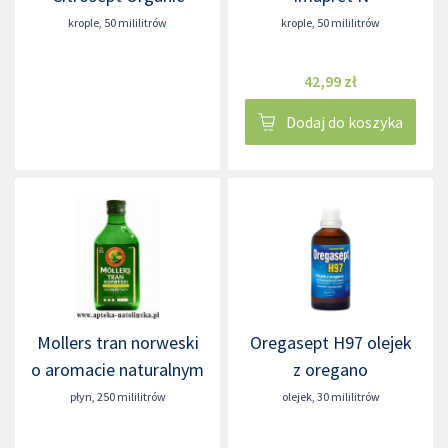
krople
,
50 mililitrów
krople
,
50 mililitrów
42,99 zł
Dodaj do koszyka
Mollers tran norweski
Oregasept H97 olejek
o aromacie naturalnym
z oregano
płyn
,
250 mililitrów
olejek
,
30 mililitrów