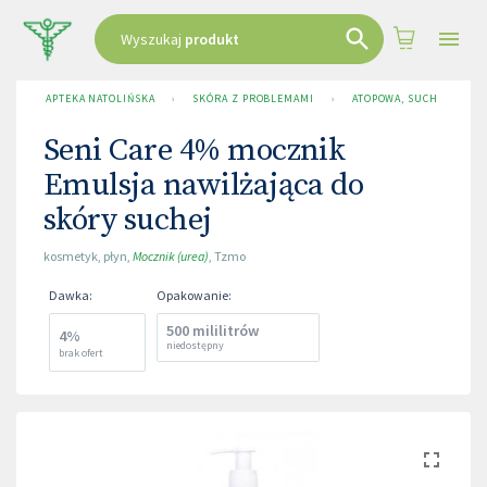
Wyszukaj
produkt
APTEKA NATOLIŃSKA
›
SKÓRA Z PROBLEMAMI
›
ATOPOWA, SUCHA, ŁUSZC
Seni Care 4% mocznik
Emulsja nawilżająca do
skóry suchej
kosmetyk
,
płyn
,
Mocznik (urea)
,
Tzmo
Dawka
:
Opakowanie
:
500 mililitrów
4%
niedostępny
brak ofert