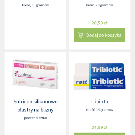
krem
,
30 gramów
krem
,
20 gramów
28,50 zł
Dodaj do koszyka
Sutricon silikonowe
Tribiotic
plastry na blizny
maść
,
14 gramów
plaster
,
5 sztuk
24,99 zł