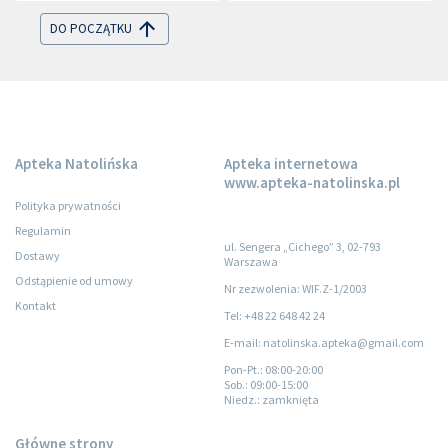
DO POCZĄTKU
Apteka Natolińska
Apteka internetowa
www.apteka-natolinska.pl
Polityka prywatności
Regulamin
ul. Sengera „Cichego” 3, 02-793
Dostawy
Warszawa
Odstąpienie od umowy
Nr zezwolenia: WIF.Z-1/2003
Kontakt
Tel: +48 22 648 42 24
E-mail: natolinska.apteka@gmail.com
Pon-Pt.
: 08:00-20:00
Sob.
: 09:00-15:00
Niedz.
: zamknięta
Główne strony