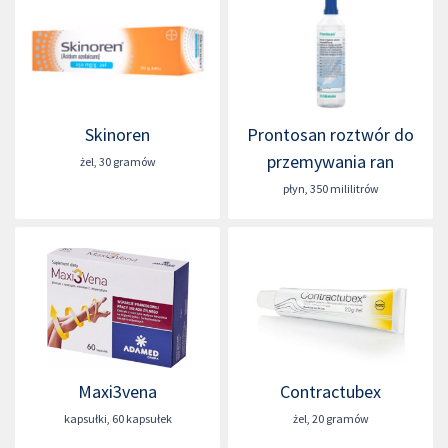
Skinoren
Prontosan roztwór do
przemywania ran
żel
,
30 gramów
płyn
,
350 mililitrów
Maxi3vena
Contractubex
kapsułki
,
60 kapsułek
żel
,
20 gramów