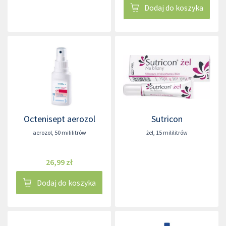
Dodaj do koszyka
Octenisept aerozol
Sutricon
aerozol
,
50 mililitrów
żel
,
15 mililitrów
26,99 zł
Dodaj do koszyka