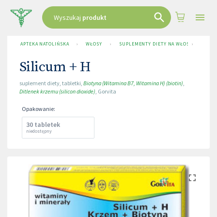
Wyszukaj
produkt
APTEKA NATOLIŃSKA
›
WŁOSY
›
SUPLEMENTY DIETY NA WŁOSY
›
SILIC
Silicum + H
suplement diety
,
tabletki
,
Biotyna (Witamina B7, Witamina H) (biotin)
,
Ditlenek krzemu (silicon dioxide)
,
Gorvita
Opakowanie
:
30 tabletek
niedostępny