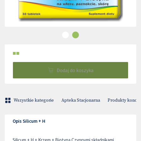
■■
Dodaj do koszyka
Wszystkie kategorie
Apteka Stacjonarna
Produkty konop
Opis Silicum + H
Silicum + H + Krzem + Biotyna Czynnymi składnikami