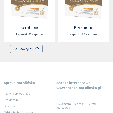
Kerabione
Kerabione
kapsułki
,
60 kapsułek
kapsułki
,
60 kapsułek
DO POCZĄTKU
Apteka Natolińska
Apteka internetowa
www.apteka-natolinska.pl
Polityka prywatności
Regulamin
ul. Sengera „Cichego” 3, 02-793
Dostawy
Warszawa
Odstąpienie od umowy