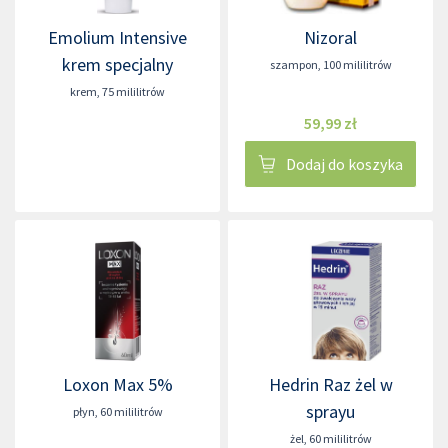
Emolium Intensive
Nizoral
krem specjalny
szampon
,
100 mililitrów
krem
,
75 mililitrów
59,99 zł
Dodaj do koszyka
Loxon Max 5%
Hedrin Raz żel w
sprayu
płyn
,
60 mililitrów
żel
,
60 mililitrów