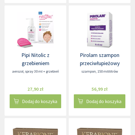
Pipi Nitolic z
Pirolam szampon
grzebieniem
przeciwłupieżowy
aerozol
,
spray 30 ml + grzebień
szampon
,
150 mililitrów
27,90 zł
56,99 zł
Dodaj do koszyka
Dodaj do koszyka