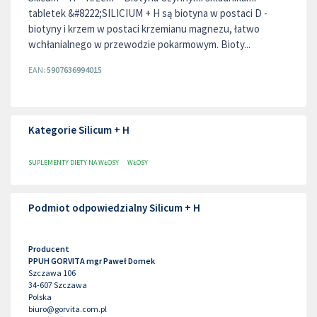
tabletek &#8222;SILICIUM + H są biotyna w postaci D -
biotyny i krzem w postaci krzemianu magnezu, łatwo
wchłanialnego w przewodzie pokarmowym. Bioty...
EAN:
5907636994015
Kategorie Silicum + H
SUPLEMENTY DIETY NA WŁOSY
WŁOSY
Podmiot odpowiedzialny Silicum + H
Producent
PPUH GORVITA mgr Paweł Domek
Szczawa 106
34-607
Szczawa
Polska
biuro@gorvita.com.pl