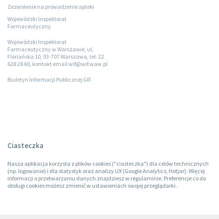
Zezwolenie na prowadzenie apteki
Wojewódzki Inspektorat
Farmaceutyczny
Wojewódzki Inspektorat
Farmaceutyczny w Warszawie, ul.
Floriańska 10, 03-707 Warszawa, tel. 22
628 28 60, kontakt email wif@wif.waw.pl
Biuletyn Informacji Publicznej GIF
Ciasteczka
Nasza aplikacja korzysta z plików cookies ("ciasteczka") dla celów technicznych
(np. logowanie) i dla statystyk oraz analizy UX (Google Analytics, Hotjar). Więcej
informacji o przetwarzaniu danych znajdziesz w regulaminie. Preferencje co do
obsługi cookies możesz zmienić w ustawieniach swojej przeglądarki.