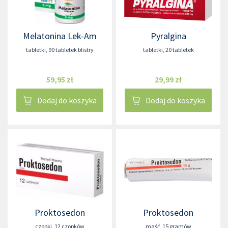
Melatonina Lek-Am
Pyralgina
tabletki
,
90 tabletek blistry
tabletki
,
20 tabletek
59,95 zł
29,99 zł
Dodaj do koszyka
Dodaj do koszyka
Proktosedon
Proktosedon
czopki
,
12 czopków
maść
,
15 gramów