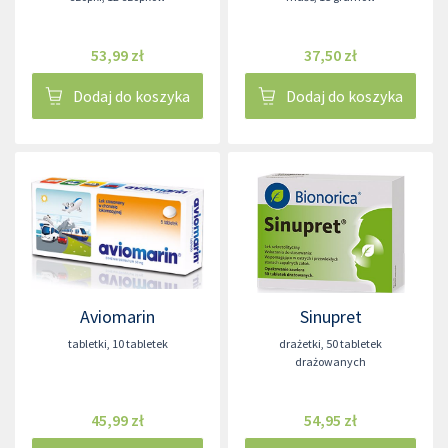
53,99 zł
37,50 zł
Dodaj do koszyka
Dodaj do koszyka
Aviomarin
Sinupret
tabletki
,
10 tabletek
drażetki
,
50 tabletek
drażowanych
45,99 zł
54,95 zł