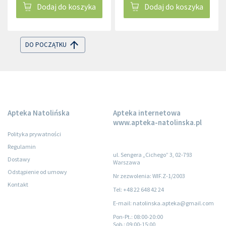
Dodaj do koszyka
Dodaj do koszyka
DO POCZĄTKU
Apteka Natolińska
Apteka internetowa
www.apteka-natolinska.pl
Polityka prywatności
Regulamin
ul. Sengera „Cichego” 3, 02-793
Dostawy
Warszawa
Odstąpienie od umowy
Nr zezwolenia: WIF.Z-1/2003
Kontakt
Tel: +48 22 648 42 24
E-mail: natolinska.apteka@gmail.com
Pon-Pt.
: 08:00-20:00
Sob.
: 09:00-15:00