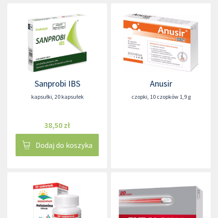
Sanprobi IBS
Anusir
kapsułki
,
20 kapsułek
czopki
,
10 czopków 1,9 g
38,50 zł
Dodaj do koszyka