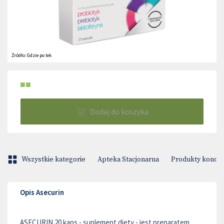
Źródło:
Gdzie po lek
■■
Dodaj do koszyka
Wszystkie kategorie
Apteka Stacjonarna
Produkty konop
Opis Asecurin
ASECURIN 20 kaps.- suplement diety - jest preparatem