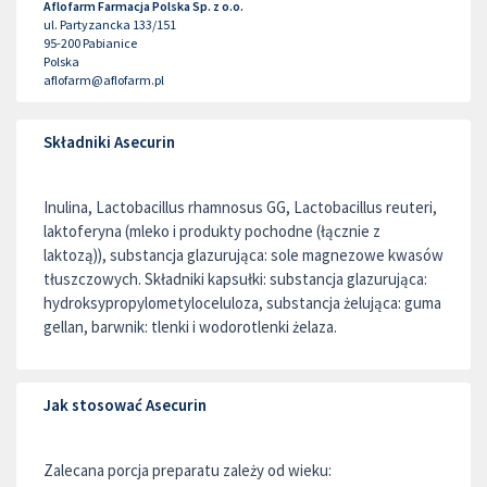
Aflofarm Farmacja Polska Sp. z o.o.
ul. Partyzancka 133/151
95-200
Pabianice
Polska
aflofarm@aflofarm.pl
Składniki Asecurin
Inulina, Lactobacillus rhamnosus GG, Lactobacillus reuteri,
laktoferyna (mleko i produkty pochodne (łącznie z
laktozą)), substancja glazurująca: sole magnezowe kwasów
tłuszczowych. Składniki kapsułki: substancja glazurująca:
hydroksypropylometyloceluloza, substancja żelująca: guma
gellan, barwnik: tlenki i wodorotlenki żelaza.
Jak stosować Asecurin
Zalecana porcja preparatu zależy od wieku: