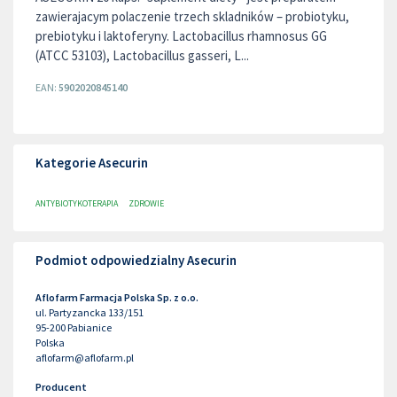
zawierajacym polaczenie trzech skladników – probiotyku,
prebiotyku i laktoferyny. Lactobacillus rhamnosus GG
(ATCC 53103), Lactobacillus gasseri, L...
EAN:
5902020845140
Kategorie Asecurin
ANTYBIOTYKOTERAPIA
ZDROWIE
Podmiot odpowiedzialny Asecurin
Aflofarm Farmacja Polska Sp. z o.o.
ul. Partyzancka 133/151
95-200
Pabianice
Polska
aflofarm@aflofarm.pl
Producent