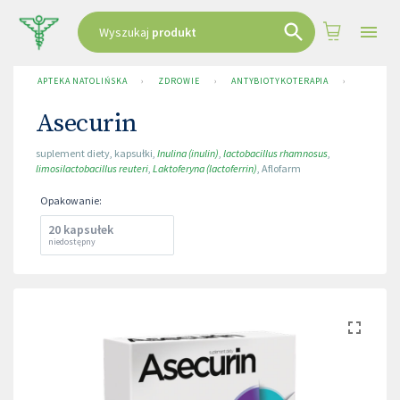
Wyszukaj
produkt
APTEKA NATOLIŃSKA
›
ZDROWIE
›
ANTYBIOTYKOTERAPIA
›
ASECURI
Asecurin
suplement diety
,
kapsułki
,
Inulina (inulin)
,
lactobacillus rhamnosus
,
limosilactobacillus reuteri
,
Laktoferyna (lactoferrin)
,
Aflofarm
Opakowanie
:
20 kapsułek
niedostępny