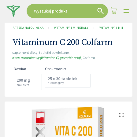
Wyszukaj
produkt
APTEKA NATOLIŃSKA
›
WITAMINY I MINERAŁY
›
WITAMINY I MINERAŁY -
Vitaminum C 200 Colfarm
suplement diety
,
tabletki powlekane
,
Kwas askorbinowy (Witamina C) (ascorbic acid)
,
Colfarm
Dawka
:
Opakowanie
:
25 x 30 tabletek
200 mg
niedostępny
brak ofert