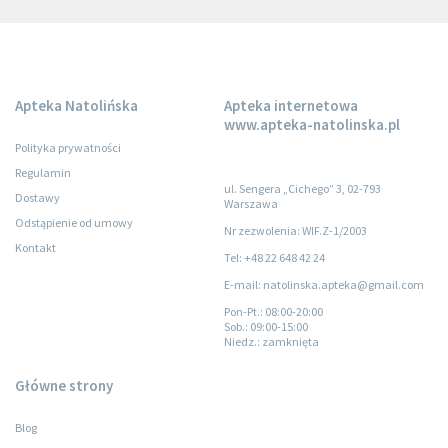
Apteka Natolińska
Apteka internetowa
www.apteka-natolinska.pl
Polityka prywatności
Regulamin
ul. Sengera „Cichego” 3, 02-793
Dostawy
Warszawa
Odstąpienie od umowy
Nr zezwolenia: WIF.Z-1/2003
Kontakt
Tel: +48 22 648 42 24
E-mail: natolinska.apteka@gmail.com
Pon-Pt.
: 08:00-20:00
Sob.
: 09:00-15:00
Niedz.
: zamknięta
Główne strony
Blog