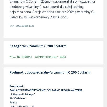
Vitaminum C Colfarm 200mg - suplement diety - uzupełnia
niedobory witaminy C, suplement dla całej rodziny,
najniższa cena. Porcja dzienna zawiera 200mg witaminy C.
Skład: kwas L-askorbinowy 200mg, sor...
EAN:
5901130351176
Kategorie Vitaminum C 200 Colfarm
WITAMINY I MINERAŁY
WITAMINY I MINERAŁY - RÓŻNE
Podmiot odpowiedzialny Vitaminum C 200 Colfarm
Producent
ZAKŁADY FARMACEUTYCZNE "COLFARM" SPÓŁKA AKCYJNA
ul. Wojska Polskiego 3
39-300
Mielec
Polska
colfarm@colfarm.pl