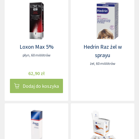
Loxon Max 5%
Hedrin Raz żel w
sprayu
płyn
,
60 mililitrów
żel
,
60 mililitrów
62,90 zł
Dodaj do koszyka