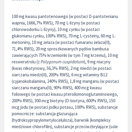
100 mg kwasu pantotenowego (w postaci D-pantotenianu
wapnia, 1666,7% RWS), 70 mg L-lizyny (w postaci
chlorowodorku L-lizyny), 10 mg cynku (w postaci
glukonianu cynku, 100% RWS), 70 mg L-cysteiny, 60 mg L-
metioniny, 10 mg żelaza (w postaci fumaranu żelaza(II),
71,4% RWS), 20 mg sproszkowanych pędów bambusa
zawierających 75% krzemionki (w tym 7 mg krzemu), 10 mg
resweratrolu (z
Polygonum cuspidatum
), 9 mg niacyny
(kwas nikotynowy, 56,3% RWS), 2 mg miedzi (w postaci
siarczanu miedzi(II), 200% RWS), 6 mcg witaminy B12
(cyjanokobalamina, 240% RWS), 1,8 mg manganu (w postaci
siarczanu manganu(II), 90% RWS), 400 mcg kwasu
foliowego (w postaci kwasu pteroilomonoglutaminowego,
200% RWS), 300 mcg biotyny (D-biotyna, 600% RWS), 150
mcg jodu (w postaci jodku potasu, 100% RWS), substancje
pomocnicze: substancja glazurująca
(hydroksypropylometyloceluloza), barwnik (kompleksy
miedziowe chlorofilin), substancje przeciwzbrylające (sole