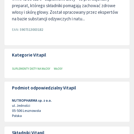
preparat, którego składniki pomagają zachować zdrowe
włosy i skórę głowy. Został opracowany przez ekspertów
na bazie substancji odżywczych i natu...
EAN:
5907513003182
Kategorie Vitapil
SUPLEMENTY DIETY NA WŁOSY
WŁOSY
Podmiot odpowiedzialny Vitapil
NUTROPHARMA sp. z o.o.
ul. Jedności
05-506
Lesznowola
Polska
Składniki Vitapil