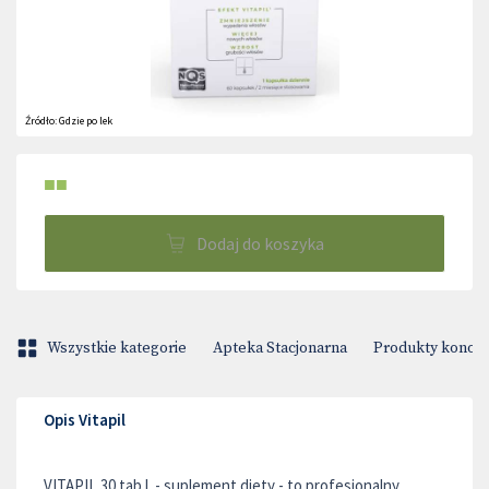
Źródło:
Gdzie po lek
■■
Dodaj do koszyka
Wszystkie kategorie
Apteka Stacjonarna
Produkty konop
Opis Vitapil
VITAPIL 30 tab l. - suplement diety - to profesjonalny