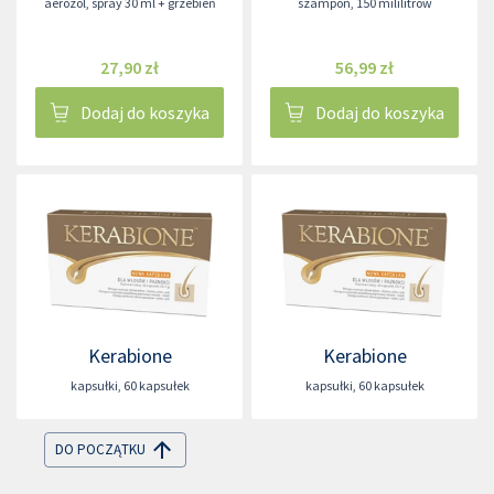
aerozol
,
spray 30 ml + grzebień
szampon
,
150 mililitrów
27,90 zł
56,99 zł
Dodaj do koszyka
Dodaj do koszyka
Kerabione
Kerabione
kapsułki
,
60 kapsułek
kapsułki
,
60 kapsułek
DO POCZĄTKU