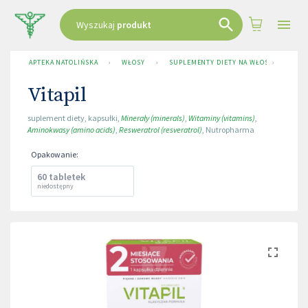
Wyszukaj
produkt
APTEKA NATOLIŃSKA
›
WŁOSY
›
SUPLEMENTY DIETY NA WŁOSY
›
VITAPI
Vitapil
suplement diety
,
kapsułki
,
Minerały (minerals)
,
Witaminy (vitamins)
,
Aminokwasy (amino acids)
,
Resweratrol (resveratrol)
,
Nutropharma
Opakowanie
:
60 tabletek
niedostępny