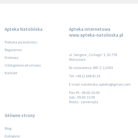
Apteka Natolińska
Apteka internetowa
www.apteka-natolinska.pl
Polityka prywatności
Regulamin
ul. Sengera „Cichego” 3, 02-793
Dostawy
Warszawa
Odstąpienie od umowy
Nr zezwolenia: WIF.Z-1/2003
Kontakt
Tel: +48 22 648 42 24
E-mail: natolinska.apteka@gmail.com
Pon-Pt.
: 08:00-20:00
Sob.
: 09:00-15:00
Niedz.
: zamknięta
Główne strony
Blog
Kategorie