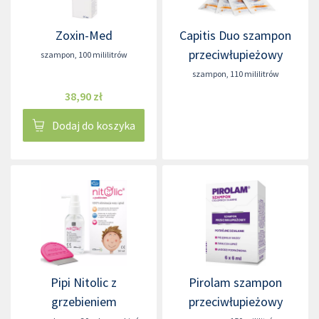
Zoxin-Med
Capitis Duo szampon
przeciwłupieżowy
szampon
,
100 mililitrów
szampon
,
110 mililitrów
38,90 zł
Dodaj do koszyka
Pipi Nitolic z
Pirolam szampon
grzebieniem
przeciwłupieżowy