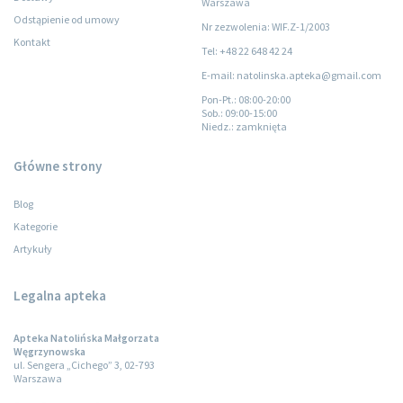
Warszawa
Odstąpienie od umowy
Nr zezwolenia: WIF.Z-1/2003
Kontakt
Tel: +48 22 648 42 24
E-mail: natolinska.apteka@gmail.com
Pon-Pt.
: 08:00-20:00
Sob.
: 09:00-15:00
Niedz.
: zamknięta
Główne strony
Blog
Kategorie
Artykuły
Legalna apteka
Apteka Natolińska Małgorzata
Węgrzynowska
ul. Sengera „Cichego” 3, 02-793
Warszawa