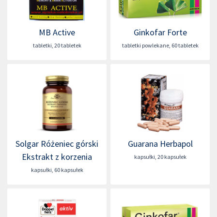
MB Active
Ginkofar Forte
tabletki
,
20 tabletek
tabletki powlekane
,
60 tabletek
Solgar Różeniec górski
Guarana Herbapol
Ekstrakt z korzenia
kapsułki
,
20 kapsułek
kapsułki
,
60 kapsułek