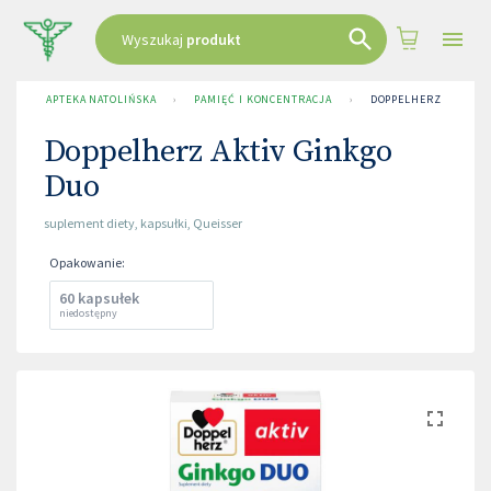
Wyszukaj
produkt
APTEKA NATOLIŃSKA
›
PAMIĘĆ I KONCENTRACJA
›
DOPPELHERZ AKTIV G
Doppelherz Aktiv Ginkgo
Duo
suplement diety
,
kapsułki
,
Queisser
Opakowanie
:
60 kapsułek
niedostępny