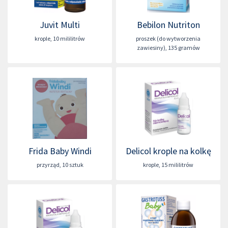
Juvit Multi
Bebilon Nutriton
krople
,
10 mililitrów
proszek (do wytworzenia
zawiesiny)
,
135 gramów
Frida Baby Windi
Delicol krople na kolkę
przyrząd
,
10 sztuk
krople
,
15 mililitrów