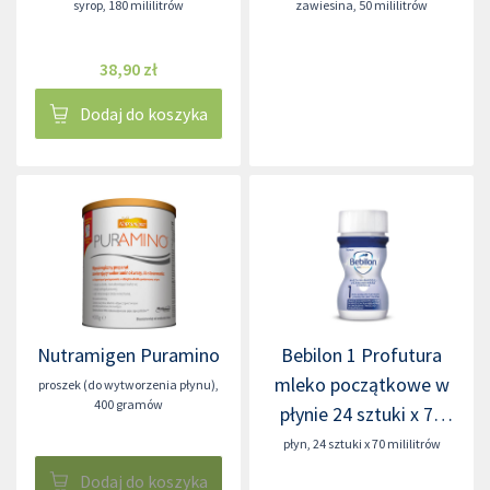
syrop
,
180 mililitrów
zawiesina
,
50 mililitrów
38,90 zł
Dodaj do koszyka
Nutramigen Puramino
Bebilon 1 Profutura
mleko początkowe w
proszek (do wytworzenia płynu)
,
400 gramów
płynie 24 sztuki x 70
mililitrów
płyn
,
24 sztuki x 70 mililitrów
Dodaj do koszyka