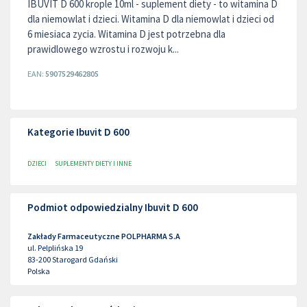
IBUVIT D 600 krople 10ml - suplement diety - to witamina D
dla niemowlat i dzieci. Witamina D dla niemowlat i dzieci od
6 miesiaca zycia. Witamina D jest potrzebna dla
prawidlowego wzrostu i rozwoju k...
EAN:
5907529462805
Kategorie Ibuvit D 600
DZIECI
SUPLEMENTY DIETY I INNE
Podmiot odpowiedzialny Ibuvit D 600
Zakłady Farmaceutyczne POLPHARMA S.A
ul. Pelplińska 19
83-200
Starogard Gdański
Polska