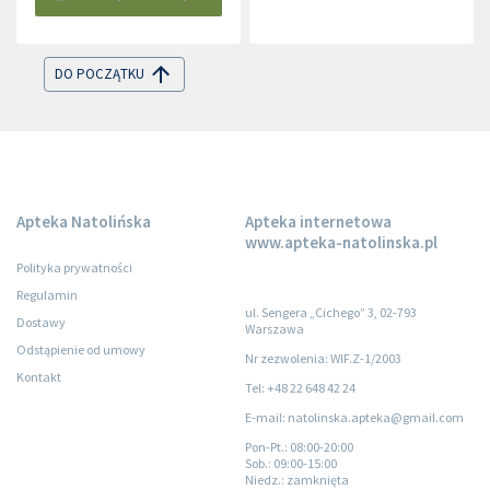
DO POCZĄTKU
Apteka Natolińska
Apteka internetowa
www.apteka-natolinska.pl
Polityka prywatności
Regulamin
ul. Sengera „Cichego” 3, 02-793
Dostawy
Warszawa
Odstąpienie od umowy
Nr zezwolenia: WIF.Z-1/2003
Kontakt
Tel: +48 22 648 42 24
E-mail: natolinska.apteka@gmail.com
Pon-Pt.
: 08:00-20:00
Sob.
: 09:00-15:00
Niedz.
: zamknięta