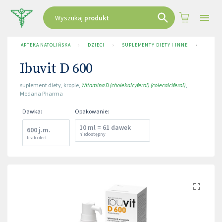
Wyszukaj
produkt
APTEKA NATOLIŃSKA
›
DZIECI
›
SUPLEMENTY DIETY I INNE
›
IBUVIT
Ibuvit D 600
suplement diety
,
krople
,
Witamina D (cholekalcyferol) (colecalciferol)
,
Medana Pharma
Dawka
:
Opakowanie
:
10 ml = 61 dawek
600 j.m.
niedostępny
brak ofert