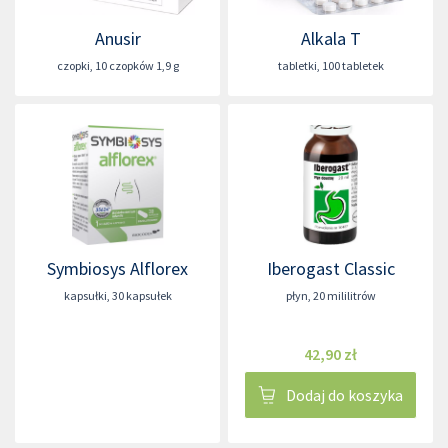
Anusir
Alkala T
czopki
,
10 czopków 1,9 g
tabletki
,
100 tabletek
Symbiosys Alflorex
Iberogast Classic
kapsułki
,
30 kapsułek
płyn
,
20 mililitrów
42,90 zł
Dodaj do koszyka