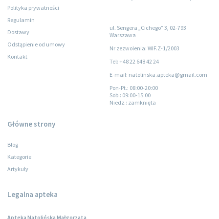
Polityka prywatności
Regulamin
ul. Sengera „Cichego” 3, 02-793
Dostawy
Warszawa
Odstąpienie od umowy
Nr zezwolenia: WIF.Z-1/2003
Kontakt
Tel: +48 22 648 42 24
E-mail: natolinska.apteka@gmail.com
Pon-Pt.
: 08:00-20:00
Sob.
: 09:00-15:00
Niedz.
: zamknięta
Główne strony
Blog
Kategorie
Artykuły
Legalna apteka
Apteka Natolińska Małgorzata