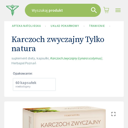
Wyszukaj
produkt
APTEKA NATOLIŃSKA
›
UKŁAD POKARMOWY
›
TRAWIENIE
›
KARCZOC
Karczoch zwyczajny Tylko
natura
suplement diety
,
kapsułki
,
Karczoch zwyczajny (cynara scolymus)
,
Herbapol Poznań
Opakowanie
:
60 kapsułek
niedostępny