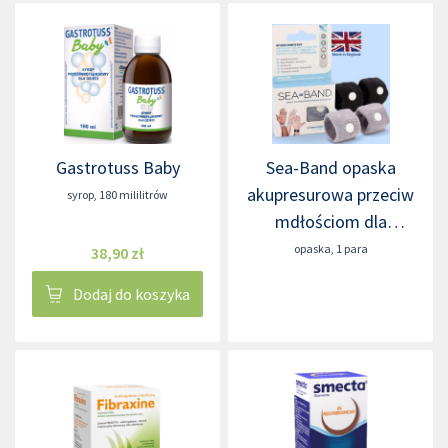
Gastrotuss Baby
Sea-Band opaska
akupresurowa przeciw
syrop
,
180 mililitrów
mdłościom dla
dorosłych
opaska
,
1 para
38,90 zł
Dodaj do koszyka