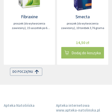
Fibraxine
Smecta
proszek (do wytworzenia
proszek (do wytworzenia
zawiesiny)
,
15 saszetek po 6
zawiesiny)
,
10 torebek 3,76 grama
gramów
14,50 zł
Dodaj do koszyka
DO POCZĄTKU
Apteka Natolińska
Apteka internetowa
www.apteka-natolinska.pl