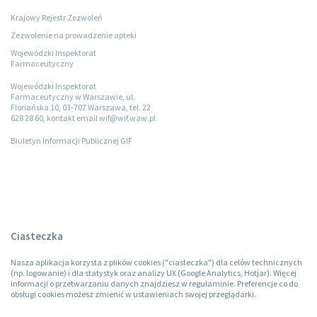
Krajowy Rejestr Zezwoleń
Zezwolenie na prowadzenie apteki
Wojewódzki Inspektorat
Farmaceutyczny
Wojewódzki Inspektorat
Farmaceutyczny w Warszawie, ul.
Floriańska 10, 03-707 Warszawa, tel. 22
628 28 60, kontakt email wif@wif.waw.pl
Biuletyn Informacji Publicznej GIF
Ciasteczka
Nasza aplikacja korzysta z plików cookies ("ciasteczka") dla celów technicznych
(np. logowanie) i dla statystyk oraz analizy UX (Google Analytics, Hotjar). Więcej
informacji o przetwarzaniu danych znajdziesz w regulaminie. Preferencje co do
obsługi cookies możesz zmienić w ustawieniach swojej przeglądarki.