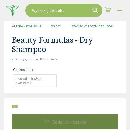
Wyszukaj
produkt
APTEKA NATOLIŃSKA
›
WŁOSY
›
SZAMPONY LECZNICZE I ODŻYWKI
›
BEAUT
Beauty Formulas - Dry
Shampoo
kosmetyk
,
aerozol
,
Drammock
Opakowanie
:
150 mililitrów
niedostępny
■■
Dodaj do koszyka