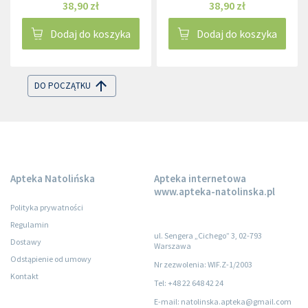
38,90 zł
38,90 zł
Dodaj do koszyka
Dodaj do koszyka
DO POCZĄTKU
Apteka Natolińska
Apteka internetowa
www.apteka-natolinska.pl
Polityka prywatności
Regulamin
ul. Sengera „Cichego” 3, 02-793
Dostawy
Warszawa
Odstąpienie od umowy
Nr zezwolenia: WIF.Z-1/2003
Kontakt
Tel: +48 22 648 42 24
E-mail: natolinska.apteka@gmail.com