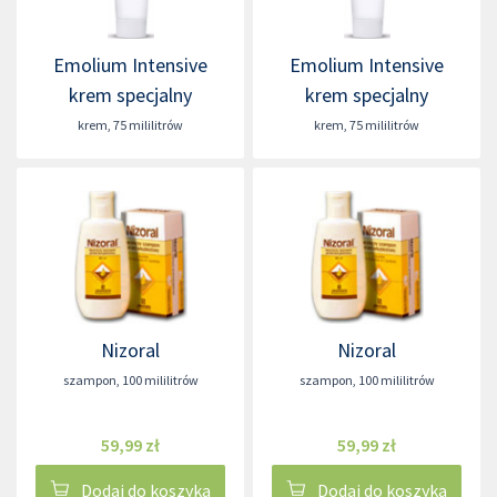
Emolium Intensive
Emolium Intensive
krem specjalny
krem specjalny
krem
,
75 mililitrów
krem
,
75 mililitrów
Nizoral
Nizoral
szampon
,
100 mililitrów
szampon
,
100 mililitrów
59,99 zł
59,99 zł
Dodaj do koszyka
Dodaj do koszyka