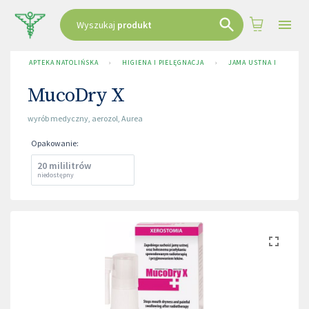
Wyszukaj
produkt
APTEKA NATOLIŃSKA
›
HIGIENA I PIELĘGNACJA
›
JAMA USTNA I NOS
›
MucoDry X
wyrób medyczny
,
aerozol
,
Aurea
Opakowanie
:
20 mililitrów
niedostępny