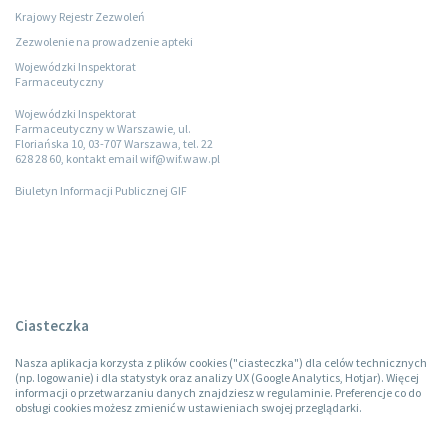
Krajowy Rejestr Zezwoleń
Zezwolenie na prowadzenie apteki
Wojewódzki Inspektorat
Farmaceutyczny
Wojewódzki Inspektorat
Farmaceutyczny w Warszawie, ul.
Floriańska 10, 03-707 Warszawa, tel. 22
628 28 60, kontakt email wif@wif.waw.pl
Biuletyn Informacji Publicznej GIF
Ciasteczka
Nasza aplikacja korzysta z plików cookies ("ciasteczka") dla celów technicznych
(np. logowanie) i dla statystyk oraz analizy UX (Google Analytics, Hotjar). Więcej
informacji o przetwarzaniu danych znajdziesz w regulaminie. Preferencje co do
obsługi cookies możesz zmienić w ustawieniach swojej przeglądarki.