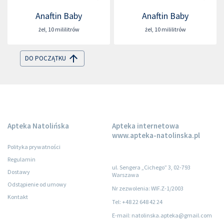
Anaftin Baby
Anaftin Baby
żel
,
10 mililitrów
żel
,
10 mililitrów
DO POCZĄTKU
Apteka Natolińska
Apteka internetowa
www.apteka-natolinska.pl
Polityka prywatności
Regulamin
ul. Sengera „Cichego” 3, 02-793
Dostawy
Warszawa
Odstąpienie od umowy
Nr zezwolenia: WIF.Z-1/2003
Kontakt
Tel: +48 22 648 42 24
E-mail: natolinska.apteka@gmail.com