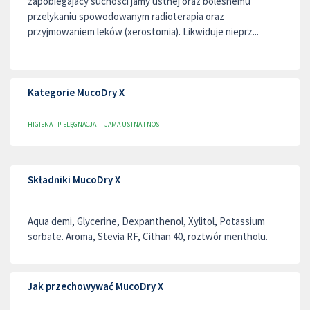
zapobiegajacy suchosci jamy ustnej oraz bolesnemu
przelykaniu spowodowanym radioterapia oraz
przyjmowaniem leków (xerostomia). Likwiduje nieprz...
Kategorie MucoDry X
HIGIENA I PIELĘGNACJA
JAMA USTNA I NOS
Składniki MucoDry X
Aqua demi, Glycerine, Dexpanthenol, Xylitol, Potassium
sorbate. Aroma, Stevia RF, Cithan 40, roztwór mentholu.
Jak przechowywać MucoDry X