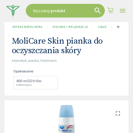
Wyszukaj
produkt
APTEKA NATOLIŃSKA
›
HIGIENA I PIELĘGNACJA
›
CIAŁO
›
MOLICARE 
MoliCare Skin pianka do
oczyszczania skóry
kosmetyk
,
pianka
,
Hartmann
Opakowanie
:
400 mililitrów
niedostępny