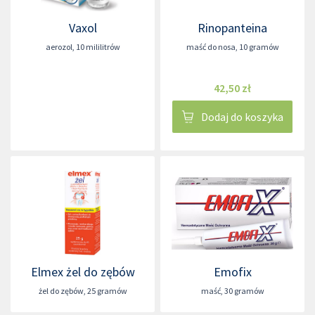
Vaxol
Rinopanteina
aerozol
,
10 mililitrów
maść do nosa
,
10 gramów
42,50 zł
Dodaj do koszyka
Elmex żel do zębów
Emofix
żel do zębów
,
25 gramów
maść
,
30 gramów