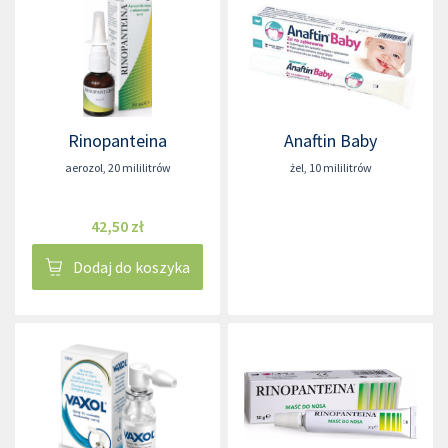
Rinopanteina
Anaftin Baby
aerozol
,
20 mililitrów
żel
,
10 mililitrów
42,50 zł
Dodaj do koszyka