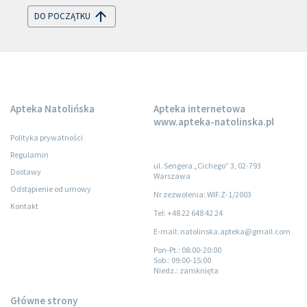
DO POCZĄTKU
Apteka Natolińska
Apteka internetowa
www.apteka-natolinska.pl
Polityka prywatności
Regulamin
ul. Sengera „Cichego” 3, 02-793
Dostawy
Warszawa
Odstąpienie od umowy
Nr zezwolenia: WIF.Z-1/2003
Kontakt
Tel: +48 22 648 42 24
E-mail: natolinska.apteka@gmail.com
Pon-Pt.
: 08:00-20:00
Sob.
: 09:00-15:00
Niedz.
: zamknięta
Główne strony