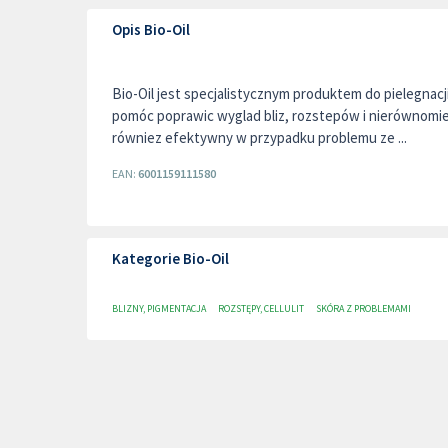
Opis Bio-Oil
Bio-Oil jest specjalistycznym produktem do pielegnac
pomóc poprawic wyglad bliz, rozstepów i nierównomie
równiez efektywny w przypadku problemu ze ...
EAN:
6001159111580
Kategorie Bio-Oil
BLIZNY, PIGMENTACJA
ROZSTĘPY, CELLULIT
SKÓRA Z PROBLEMAMI