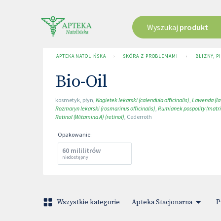
Wyszukaj
produkt
APTEKA NATOLIŃSKA
›
SKÓRA Z PROBLEMAMI
›
BLIZNY, 
Bio-Oil
kosmetyk
,
płyn
,
Nagietek lekarski (calendula officinalis)
,
Lawenda (la
Rozmaryn lekarski (rosmarinus officinalis)
,
Rumianek pospolity (matr
Retinol (Witamina A) (retinol)
,
Cederroth
Opakowanie
:
60 mililitrów
niedostępny
Wszystkie kategorie
Apteka Stacjonarna
P