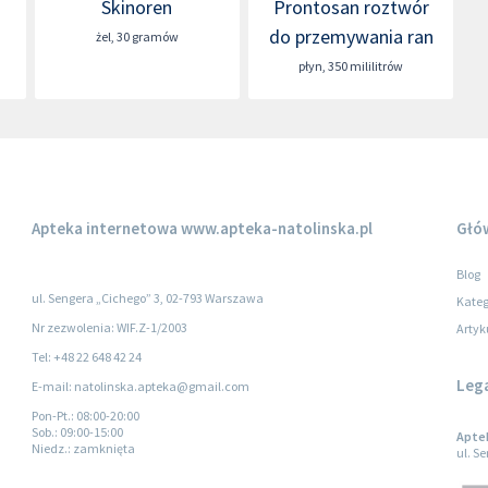
Skinoren
Prontosan roztwór
do przemywania ran
żel
,
30 gramów
płyn
,
350 mililitrów
Apteka internetowa
www.apteka-natolinska.pl
Głó
Blog
ul. Sengera „Cichego” 3, 02-793 Warszawa
Kateg
Nr zezwolenia: WIF.Z-1/2003
Artyk
Tel: +48 22 648 42 24
Leg
E-mail: natolinska.apteka@gmail.com
Pon-Pt.
: 08:00-20:00
Sob.
: 09:00-15:00
Apte
Niedz.
: zamknięta
ul. S