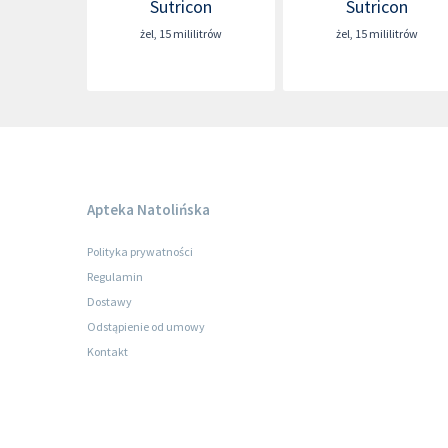
Sutricon
Sutricon
żel
,
15 mililitrów
żel
,
15 mililitrów
Apteka Natolińska
Polityka prywatności
Regulamin
Dostawy
Odstąpienie od umowy
Kontakt