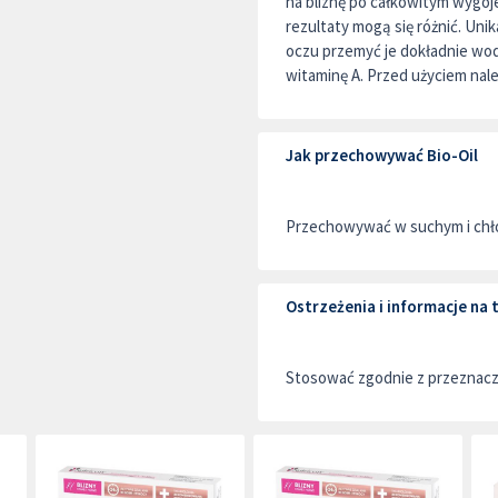
na bliznę po całkowitym wygoje
rezultaty mogą się różnić. Uni
oczu przemyć je dokładnie wo
witaminę A. Przed użyciem nale
Jak przechowywać Bio-Oil
Przechowywać w suchym i chło
Ostrzeżenia i informacje na
Stosować zgodnie z przeznac