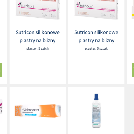
Sutricon silikonowe
Sutricon silikonowe
plastry na blizny
plastry na blizny
plaster
,
5 sztuk
plaster
,
5 sztuk
a