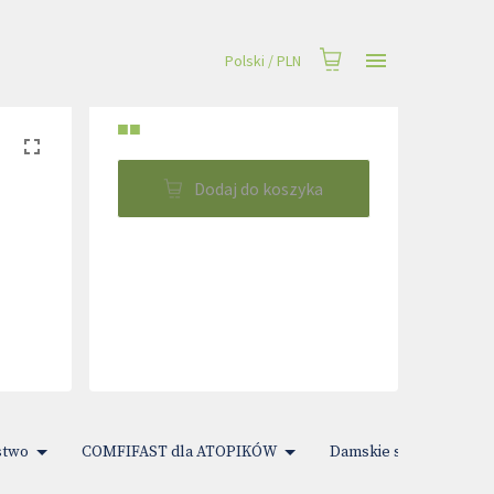
Polski
/
PLN
■■
Dodaj do koszyka
stwo
COMFIFAST dla ATOPIKÓW
Damskie sprawy