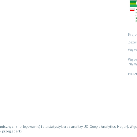
Krajo
Zezwo
Wojew
Wojew
707 W
Biule
hnicznych (np. logowanie) i dla statystyk oraz analizy UX (Google Analytics, Hotjar). W
j przeglądarki.