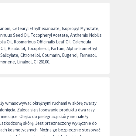
anoin, Cetearyl Ethylhexanoate, Isopropyl Myristate,
Annuus Seed Oil, Tocopheryl Acetate, Anthemis Nobilis
lia Oil, Rosmarinus Officinalis Leaf Oil, Calendula
ja Oil, Bisabolol, Tocopherol, Parfum, Alpha-Isomethyl
alicylate, Citronellol, Coumarin, Eugenol, Farnesol,
imonene, Linalool, CI 26100.
ależy wmasowywać okrężnymi ruchami w skórę twarzy
hłonięcia. Zaleca się stosowanie produktu dwa razy
 miesiące. Olejku do pielęgnacji skóry nie należy
 uszkodzoną skórę. Jest przeznaczony wyłącznie do
lach kosmetycznych. Można go bezpiecznie stosować