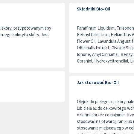
Składniki Bio-Oil
ji skóry, przygotowanym aby
Paraffinum Liquidum, Triisonon
rnego kolorytu skóry. Jest
Retinyl Palmitate, Helianthus 
Flower Oil, Lavandula Angustifo
Officinalis Extract, Glycine So
Ionone, Amyl Cinnamal, Benzyl S
Geraniol, Hydroxycitronellal, L
Jak stosować Bio-Oil
Olejek do pielęgnacji skóry n
lub ciała aż do całkowitego wc
dziennie przez co najmniej trzy
stosować na otwartą ranę lub
stosowania miejscowego w ce