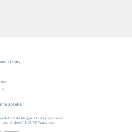
wne strony
orie
uły
alna apteka
ka Natolińska Małgorzata Węgrzynowska
engera „Cichego” 3, 02-793 Warszawa