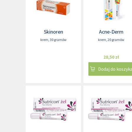
Skinoren
Acne-Derm
krem
,
30 gramów
krem
,
20 gramów
28,50 zł
Dodaj do koszyk