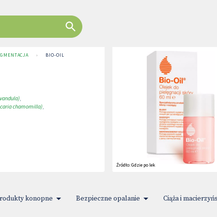
PIGMENTACJA
›
BIO-OIL
vandula)
,
icaria chamomilla)
,
Źródło:
Gdzie po lek
rodukty konopne
Bezpieczne opalanie
Ciąża i macierzyń