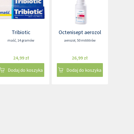
Tribiotic
Octenisept aerozol
maść
,
14 gramów
aerozol
,
50 mililitrów
24,99 zł
26,99 zł
Dodaj do koszyka
Dodaj do koszyka