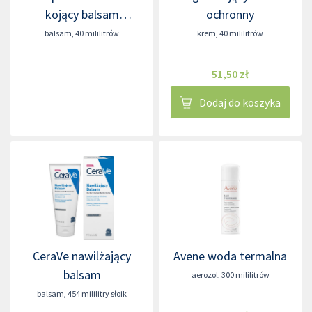
kojący balsam
ochronny
regenerujący
balsam
,
40 mililitrów
krem
,
40 mililitrów
51,50 zł
Dodaj do koszyka
CeraVe nawilżający
Avene woda termalna
balsam
aerozol
,
300 mililitrów
balsam
,
454 mililitry słoik