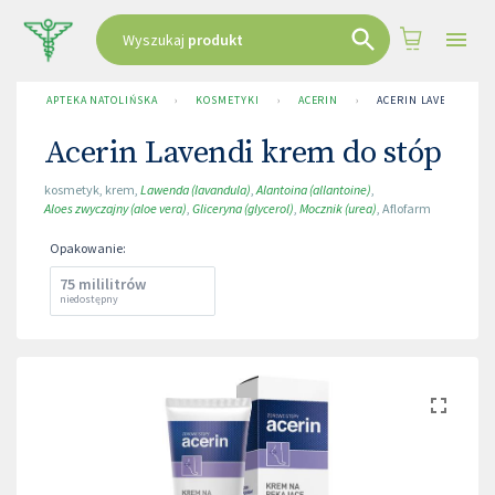
Wyszukaj
produkt
APTEKA NATOLIŃSKA
›
KOSMETYKI
›
ACERIN
›
ACERIN LAVENDI KRE
Acerin Lavendi krem do stóp
kosmetyk
,
krem
,
Lawenda (lavandula)
,
Alantoina (allantoine)
,
Aloes zwyczajny (aloe vera)
,
Gliceryna (glycerol)
,
Mocznik (urea)
,
Aflofarm
Opakowanie
:
75 mililitrów
niedostępny