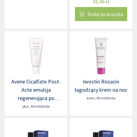
55,90 zł
Dodaj do koszyka
Avene Cicalfate Post-
Iwostin Rosacin
Acte emulsja
łagodzący krem na noc
regenerująca po
krem
,
40 mililitrów
zabiegach
płyn
,
40 mililitrów