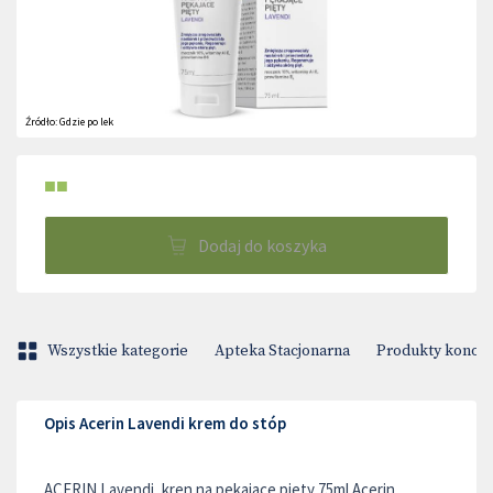
Źródło:
Gdzie po lek
■■
Dodaj do koszyka
Wszystkie kategorie
Apteka Stacjonarna
Produkty konop
Opis Acerin Lavendi krem do stóp
ACERIN Lavendi, kren na pekajace piety 75ml Acerin