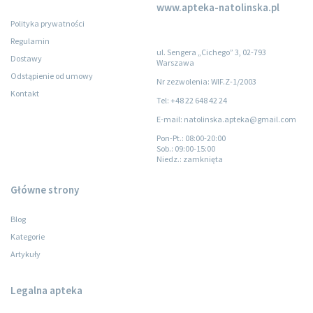
www.apteka-natolinska.pl
Polityka prywatności
Regulamin
ul. Sengera „Cichego” 3, 02-793
Dostawy
Warszawa
Odstąpienie od umowy
Nr zezwolenia: WIF.Z-1/2003
Kontakt
Tel: +48 22 648 42 24
E-mail: natolinska.apteka@gmail.com
Pon-Pt.
: 08:00-20:00
Sob.
: 09:00-15:00
Niedz.
: zamknięta
Główne strony
Blog
Kategorie
Artykuły
Legalna apteka