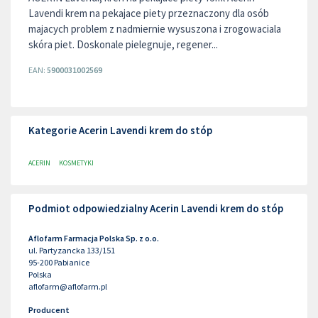
Lavendi krem na pekajace piety przeznaczony dla osób
majacych problem z nadmiernie wysuszona i zrogowaciala
skóra piet. Doskonale pielegnuje, regener...
EAN:
5900031002569
Kategorie Acerin Lavendi krem do stóp
ACERIN
KOSMETYKI
Podmiot odpowiedzialny Acerin Lavendi krem do stóp
Aflofarm Farmacja Polska Sp. z o.o.
ul. Partyzancka 133/151
95-200
Pabianice
Polska
aflofarm@aflofarm.pl
Producent