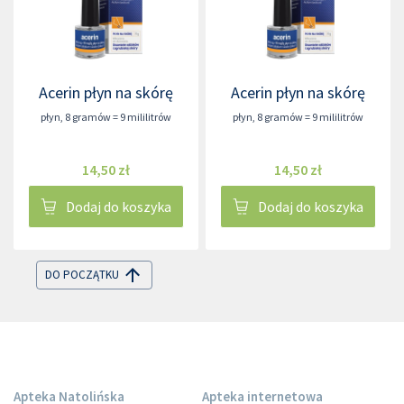
Acerin płyn na skórę
Acerin płyn na skórę
płyn
,
8 gramów = 9 mililitrów
płyn
,
8 gramów = 9 mililitrów
14,50 zł
14,50 zł
Dodaj do koszyka
Dodaj do koszyka
DO POCZĄTKU
Apteka Natolińska
Apteka internetowa