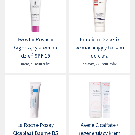
Iwostin Rosacin
Emolium Diabetix
łagodzący krem na
wzmacniający balsam
dzień SPF 15
do ciała
krem
,
40 mililitrów
balsam
,
200 mililitrów
La Roche-Posay
Avene Cicalfate+
Cicaplast Baume B5
regenerujący krem