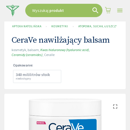
Wyszukaj
produkt
APTEKA NATOLIŃSKA
›
KOSMETYKI
›
ATOPOWA, SUCHA, ŁUSZCZYCA
›
C
CeraVe nawilżający balsam
kosmetyk
,
balsam
,
Kwas hialuronowy (hyaluronic acid)
,
Ceramidy (ceramides)
,
CeraVe
Opakowanie
:
340 mililitrów słoik
niedostępny