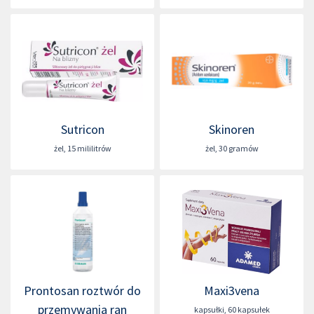
Sutricon
Skinoren
żel
,
15 mililitrów
żel
,
30 gramów
Prontosan roztwór do
Maxi3vena
przemywania ran
kapsułki
,
60 kapsułek