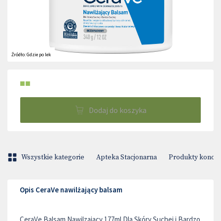
Źródło:
Gdzie po lek
■■
Dodaj do koszyka
Wszystkie kategorie
Apteka Stacjonarna
Produkty konop
Opis CeraVe nawilżający balsam
CeraVe Balsam Nawilzajacy 177ml Dla Skóry Suchej i Bardzo