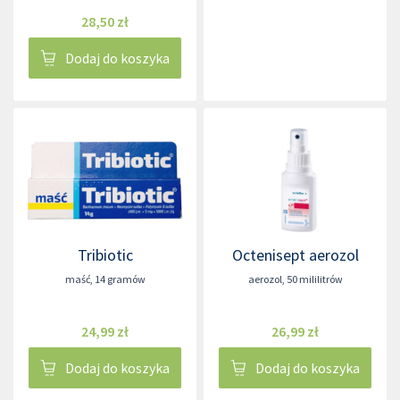
28,50 zł
Dodaj do koszyka
Tribiotic
Octenisept aerozol
maść
,
14 gramów
aerozol
,
50 mililitrów
24,99 zł
26,99 zł
Dodaj do koszyka
Dodaj do koszyka