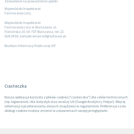
Zezwolenie na prowadzenie apteki
Wojewódzki Inspektorat
Farmaceutyczny
Wojewódzki Inspektorat
Farmaceutyczny w Warszawie, ul.
Floriańska 10, 03-707 Warszawa, tel. 22
628 28 60, kontakt email wif@wif.waw.pl
Biuletyn Informacji Publicznej GIF
Ciasteczka
Nasza aplikacja korzysta z plików cookies ("ciasteczka") dla celów technicznych
(np. logowanie) i dla statystyk oraz analizy UX (Google Analytics, Hotjar). Więcej
informacji o przetwarzaniu danych znajdziesz w regulaminie. Preferencje co do
obsługi cookies możesz zmienić w ustawieniach swojej przeglądarki.