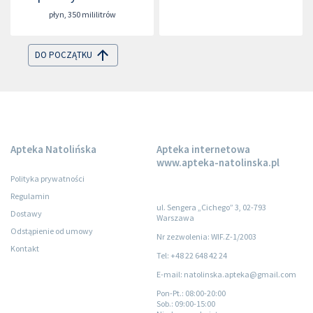
płyn
,
350 mililitrów
DO POCZĄTKU
Apteka Natolińska
Apteka internetowa
www.apteka-natolinska.pl
Polityka prywatności
Regulamin
ul. Sengera „Cichego” 3, 02-793
Dostawy
Warszawa
Odstąpienie od umowy
Nr zezwolenia: WIF.Z-1/2003
Kontakt
Tel: +48 22 648 42 24
E-mail: natolinska.apteka@gmail.com
Pon-Pt.
: 08:00-20:00
Sob.
: 09:00-15:00