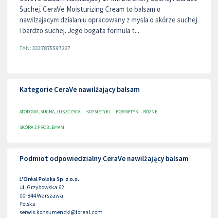
Suchej. CeraVe Moisturizing Cream to balsam o
nawilzajacym dzialaniu opracowany z mysla o skórze suchej
i bardzo suchej. Jego bogata formula t...
EAN:
3337875597227
Kategorie CeraVe nawilżający balsam
ATOPOWA, SUCHA, ŁUSZCZYCA
KOSMETYKI
KOSMETYKI - RÓŻNE
SKÓRA Z PROBLEMAMI
Podmiot odpowiedzialny CeraVe nawilżający balsam
L'Oréal Polska Sp. z o.o.
ul. Grzybowska 62
00-844
Warszawa
Polska
serwis.konsumencki@loreal.com