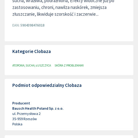
sucha, wrażliwa, podrażniona, Efekty widoczne już po
zastosowaniu, chroni, nawilza naskórek, zmiejsza
złuszczanie, likwiduje szorskość i zaczerwie...
EAN:
5904398476018
Kategorie Clobaza
ATOPOWA, SUCHA, ŁUSZCZYCA
SKÓRA Z PROBLEMAMI
Podmiot odpowiedzialny Clobaza
Producent
Bausch Health Poland Sp. z o.o.
ul. Przemysłowa 2
35-959
Rzeszów
Polska