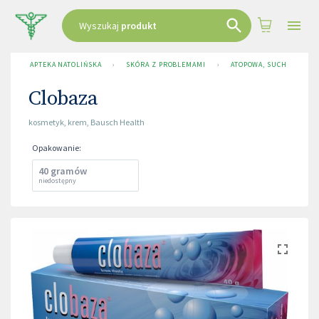
Wyszukaj
produkt
APTEKA NATOLIŃSKA
›
SKÓRA Z PROBLEMAMI
›
ATOPOWA, SUCHA, ŁUSZC
Clobaza
kosmetyk
,
krem
,
Bausch Health
Opakowanie
:
40 gramów
niedostępny