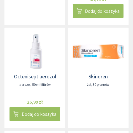
Dodaj do koszyka
Octenisept aerozol
Skinoren
aerozol
,
50 mililitrów
żel
,
30 gramów
26,99 zł
Dodaj do koszyka