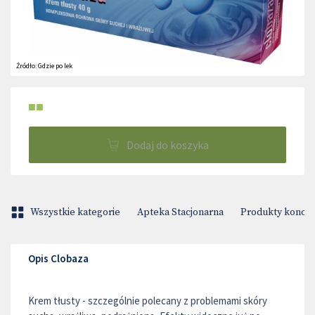
Źródło:
Gdzie po lek
■■
Dodaj do koszyka
Wszystkie kategorie
Apteka Stacjonarna
Produkty konop
Opis Clobaza
Krem tłusty - szczególnie polecany z problemami skóry