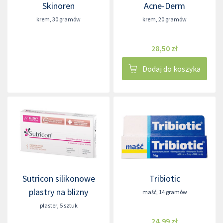
Skinoren
Acne-Derm
krem
,
30 gramów
krem
,
20 gramów
28,50 zł
Dodaj do koszyka
Sutricon silikonowe
Tribiotic
plastry na blizny
maść
,
14 gramów
plaster
,
5 sztuk
24,99 zł