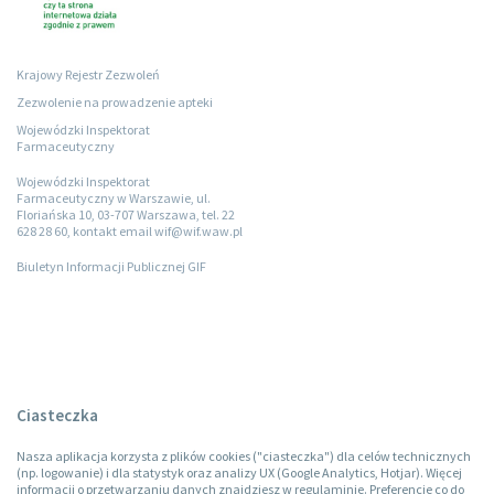
Krajowy Rejestr Zezwoleń
Zezwolenie na prowadzenie apteki
Wojewódzki Inspektorat
Farmaceutyczny
Wojewódzki Inspektorat
Farmaceutyczny w Warszawie, ul.
Floriańska 10, 03-707 Warszawa, tel. 22
628 28 60, kontakt email wif@wif.waw.pl
Biuletyn Informacji Publicznej GIF
Ciasteczka
Nasza aplikacja korzysta z plików cookies ("ciasteczka") dla celów technicznych
(np. logowanie) i dla statystyk oraz analizy UX (Google Analytics, Hotjar). Więcej
informacji o przetwarzaniu danych znajdziesz w regulaminie. Preferencje co do