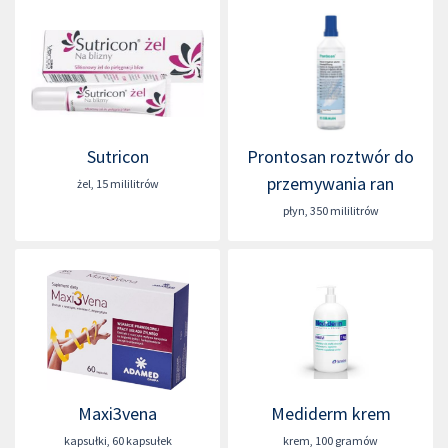
Sutricon
Prontosan roztwór do
przemywania ran
żel
,
15 mililitrów
płyn
,
350 mililitrów
Maxi3vena
Mediderm krem
kapsułki
,
60 kapsułek
krem
,
100 gramów