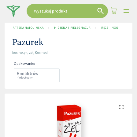
Wyszukaj
produkt
APTEKA NATOLIŃSKA
›
HIGIENA I PIELĘGNACJA
›
RĘCE I NOGI
›
PAZ
Pazurek
kosmetyk
,
żel
,
Kosmed
Opakowanie
:
9 mililitrów
niedostępny