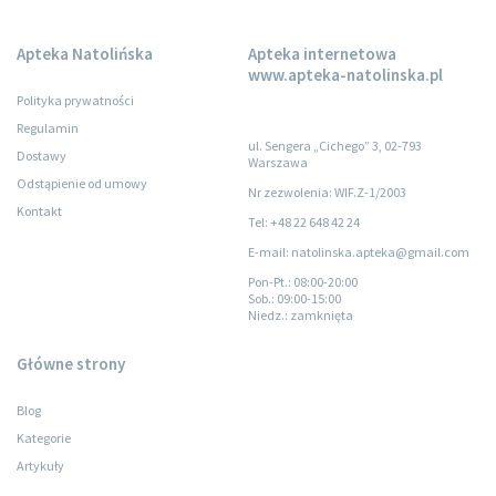
Apteka Natolińska
Apteka internetowa
www.apteka-natolinska.pl
Polityka prywatności
Regulamin
ul. Sengera „Cichego” 3, 02-793
Dostawy
Warszawa
Odstąpienie od umowy
Nr zezwolenia: WIF.Z-1/2003
Kontakt
Tel: +48 22 648 42 24
E-mail: natolinska.apteka@gmail.com
Pon-Pt.
: 08:00-20:00
Sob.
: 09:00-15:00
Niedz.
: zamknięta
Główne strony
Blog
Kategorie
Artykuły