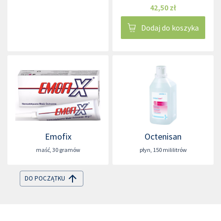
42,50 zł
Dodaj do koszyka
Emofix
Octenisan
maść
,
30 gramów
płyn
,
150 mililitrów
DO POCZĄTKU