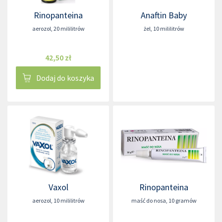
Rinopanteina
Anaftin Baby
aerozol
,
20 mililitrów
żel
,
10 mililitrów
42,50 zł
Dodaj do koszyka
Vaxol
Rinopanteina
aerozol
,
10 mililitrów
maść do nosa
,
10 gramów