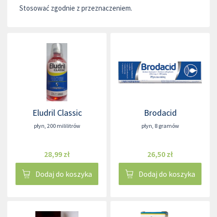
Stosować zgodnie z przeznaczeniem.
Eludril Classic
Brodacid
płyn
,
200 mililitrów
płyn
,
8 gramów
28,99 zł
26,50 zł
Dodaj do koszyka
Dodaj do koszyka