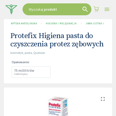
Wyszukaj
produkt
APTEKA NATOLIŃSKA
›
HIGIENA I PIELĘGNACJA
›
JAMA USTNA I NOS
›
Protefix Higiena pasta do
czyszczenia protez zębowych
kosmetyk
,
pasta
,
Queisser
Opakowanie
:
75 mililitrów
niedostępny