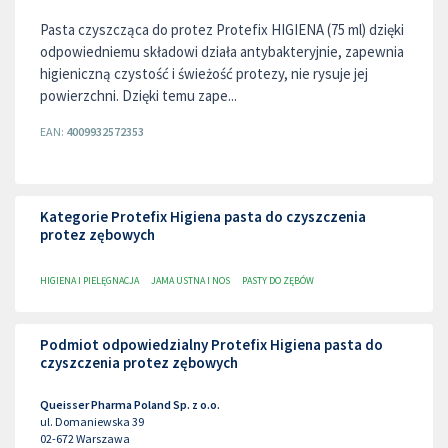
Pasta czyszcząca do protez Protefix HIGIENA (75 ml) dzięki
odpowiedniemu składowi działa antybakteryjnie, zapewnia
higieniczną czystość i świeżość protezy, nie rysuje jej
powierzchni. Dzięki temu zape...
EAN:
4009932572353
Kategorie Protefix Higiena pasta do czyszczenia
protez zębowych
HIGIENA I PIELĘGNACJA
JAMA USTNA I NOS
PASTY DO ZĘBÓW
Podmiot odpowiedzialny Protefix Higiena pasta do
czyszczenia protez zębowych
Queisser Pharma Poland Sp. z o.o.
ul. Domaniewska 39
02-672
Warszawa