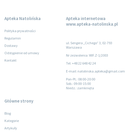
Apteka Natolińska
Apteka internetowa
www.apteka-natolinska.pl
Polityka prywatności
Regulamin
ul. Sengera „Cichego” 3, 02-793
Dostawy
Warszawa
Odstąpienie od umowy
Nr zezwolenia: WIF.Z-1/2003
Kontakt
Tel: +48 22 648 42 24
E-mail: natolinska.apteka@gmail.com
Pon-Pt.
: 08:00-20:00
Sob.
: 09:00-15:00
Niedz.
: zamknięta
Główne strony
Blog
Kategorie
Artykuły