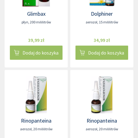
Glimbax
Dolphiner
płyn
,
200 mililitrów
aerozol
,
15 mililitrów
39,99 zł
34,99 zł
Dodaj do koszyka
Dodaj do koszyka
Rinopanteina
Rinopanteina
aerozol
,
20 mililitrów
aerozol
,
20 mililitrów