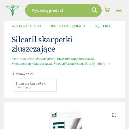
Wyszukaj
produkt
APTEKA NATOLIŃSKA
›
HIGIENA I PIELĘGNACJA
›
RĘCE I NOGI
›
SIL
Silcatil skarpetki
złuszczające
kosmetyk
,
inne
,
Mocznik (urea)
,
Kwas mlekowy (lactic acid)
,
Kwas glikolowy (glycolic acid)
,
Kwas salicylowy (salicylic acid)
,
Aflofarm
Opakowanie
:
1 para skarpetek
niedostępny