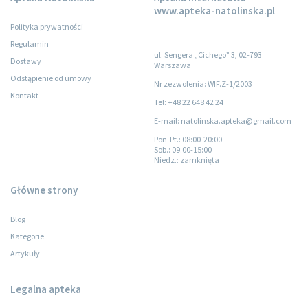
www.apteka-natolinska.pl
Polityka prywatności
Regulamin
ul. Sengera „Cichego” 3, 02-793
Dostawy
Warszawa
Odstąpienie od umowy
Nr zezwolenia: WIF.Z-1/2003
Kontakt
Tel: +48 22 648 42 24
E-mail: natolinska.apteka@gmail.com
Pon-Pt.
: 08:00-20:00
Sob.
: 09:00-15:00
Niedz.
: zamknięta
Główne strony
Blog
Kategorie
Artykuły
Legalna apteka