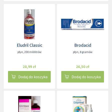
Eludril Classic
Brodacid
płyn
,
200 mililitrów
płyn
,
8 gramów
28,99 zł
26,50 zł
Dodaj do koszyka
Dodaj do koszyka