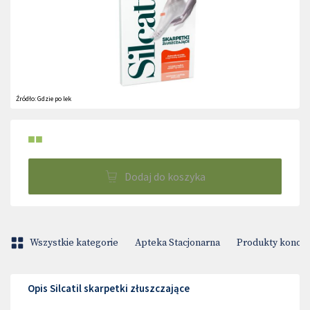
Źródło:
Gdzie po lek
■■
Dodaj do koszyka
Wszystkie kategorie
Apteka Stacjonarna
Produkty konop
Opis Silcatil skarpetki złuszczające