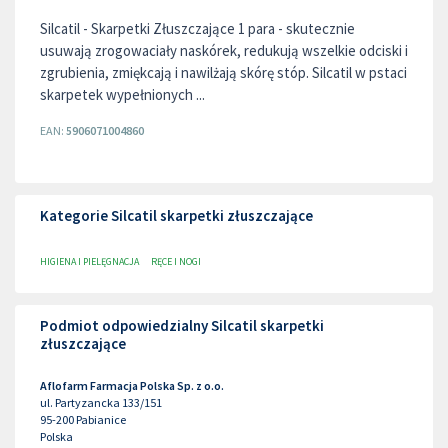
Silcatil - Skarpetki Złuszczające 1 para - skutecznie
usuwają zrogowaciały naskórek, redukują wszelkie odciski i
zgrubienia, zmiękcają i nawilżają skórę stóp. Silcatil w pstaci
skarpetek wypełnionych ...
EAN:
5906071004860
Kategorie Silcatil skarpetki złuszczające
HIGIENA I PIELĘGNACJA
RĘCE I NOGI
Podmiot odpowiedzialny Silcatil skarpetki
złuszczające
Aflofarm Farmacja Polska Sp. z o.o.
ul. Partyzancka 133/151
95-200
Pabianice
Polska