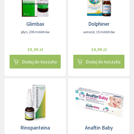
Glimbax
Dolphiner
płyn
,
200 mililitrów
aerozol
,
15 mililitrów
39,99 zł
34,99 zł
Dodaj do koszyka
Dodaj do koszyka
Rinopanteina
Anaftin Baby