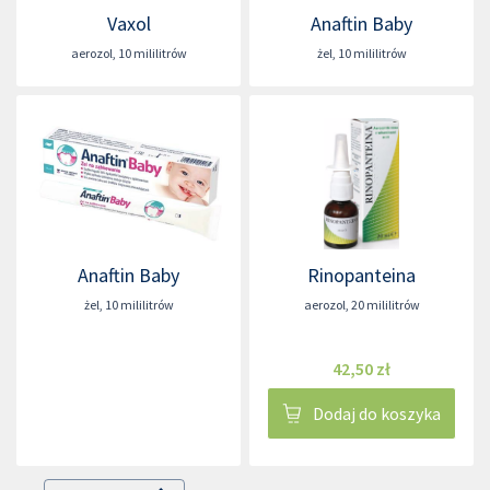
Vaxol
Anaftin Baby
aerozol
,
10 mililitrów
żel
,
10 mililitrów
Anaftin Baby
Rinopanteina
żel
,
10 mililitrów
aerozol
,
20 mililitrów
42,50 zł
Dodaj do koszyka