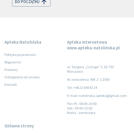
DO POCZĄTKU
Apteka Natolińska
Apteka internetowa
www.apteka-natolinska.pl
Polityka prywatności
Regulamin
ul. Sengera „Cichego” 3, 02-793
Dostawy
Warszawa
Odstąpienie od umowy
Nr zezwolenia: WIF.Z-1/2003
Kontakt
Tel: +48 22 648 42 24
E-mail: natolinska.apteka@gmail.com
Pon-Pt.
: 08:00-20:00
Sob.
: 09:00-15:00
Niedz.
: zamknięta
Główne strony