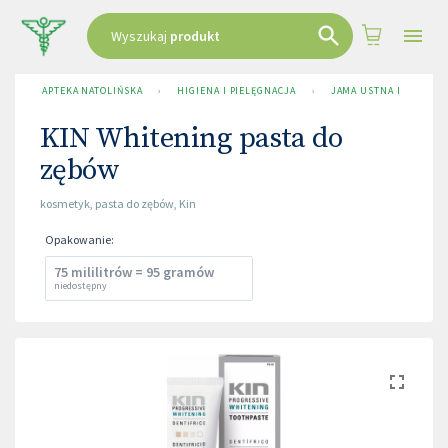
Wyszukaj
produkt
APTEKA NATOLIŃSKA
›
HIGIENA I PIELĘGNACJA
›
JAMA USTNA I NOS
›
KIN Whitening pasta do
zębów
kosmetyk
,
pasta do zębów
,
Kin
Opakowanie
:
75 mililitrów = 95 gramów
niedostępny